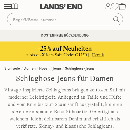
Direkt
Direkt
Direkt
zum
zur
zur
Inhalt
Navigation
Suche
KOSTENFREIE RÜCKSENDUNG
KOSTENLOSE LIEFERUNG AB 120€ | VERTRAUEN SEIT 1963
-25% auf Neuheiten
+ bis zu -70% im Sale. Code: GU2R |
Details
Startseite
Damen
Hosen
Jeans
Schlaghose-Jeans
Schlaghose-Jeans für Damen
Vintage-inspirierte Schlagjeans bringen zeitlosen Stil mit
moderner Leichtigkeit. Anliegend an Taille und Hüfte
und vom Knie bis zum Saum sanft ausgestellt, kreieren
sie eine entspannte Boho-Silhouette. Gefertigt aus
weichem, leicht dehnbarem Denim und erhältlich als
verkürzte, Skinny- und klassische Schlagjeans.