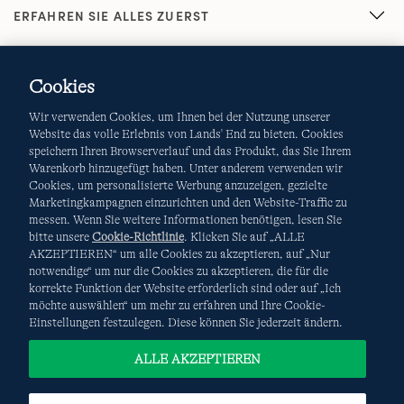
ERFAHREN SIE ALLES ZUERST
Cookies
Wir verwenden Cookies, um Ihnen bei der Nutzung unserer
Website das volle Erlebnis von Lands' End zu bieten. Cookies
speichern Ihren Browserverlauf und das Produkt, das Sie Ihrem
Warenkorb hinzugefügt haben. Unter anderem verwenden wir
AGB
Datenschutz & Sicherheit
Cookies, um personalisierte Werbung anzuzeigen, gezielte
Marketingkampagnen einzurichten und den Website-Traffic zu
Cookies
-
Ich möchte auswählen
Site Map
messen. Wenn Sie weitere Informationen benötigen, lesen Sie
bitte unsere
Cookie-Richtlinie
. Klicken Sie auf „ALLE
Internationale Websites
AKZEPTIEREN“ um alle Cookies zu akzeptieren, auf „Nur
notwendige“ um nur die Cookies zu akzeptieren, die für die
korrekte Funktion der Website erforderlich sind oder auf „Ich
Diese Website ist durch reCAPTCHA geschützt. Es gelten die
möchte auswählen“ um mehr zu erfahren und Ihre Cookie-
Datenschutzerklärung
und
Nutzungsbedingungen
von
Einstellungen festzulegen. Diese können Sie jederzeit ändern.
Google.
ALLE AKZEPTIEREN