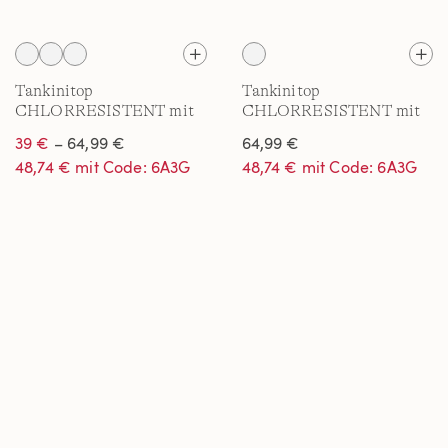
Tankinitop
Tankinitop
CHLORRESISTENT mit
CHLORRESISTENT mit
V-Ausschnitt für Damen
V-Ausschnitt für Damen
39 €
– 64,99 €
64,99 €
in D-Cup
in F-Cup
48,74 € mit Code: 6A3G
48,74 € mit Code: 6A3G