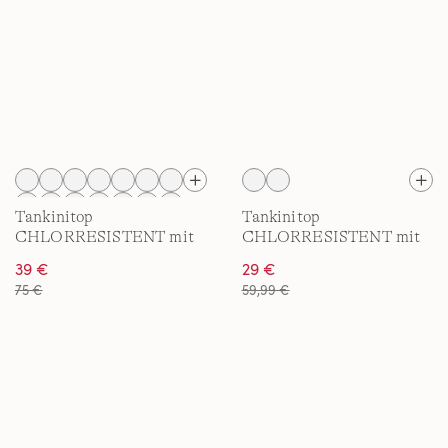
Tankinitop
Tankinitop
CHLORRESISTENT mit
CHLORRESISTENT mit
V-Ausschnitt Gemustert
geradem Ausschnitt für
39 €
29 €
für Damen
Damen
75 €
59,99 €