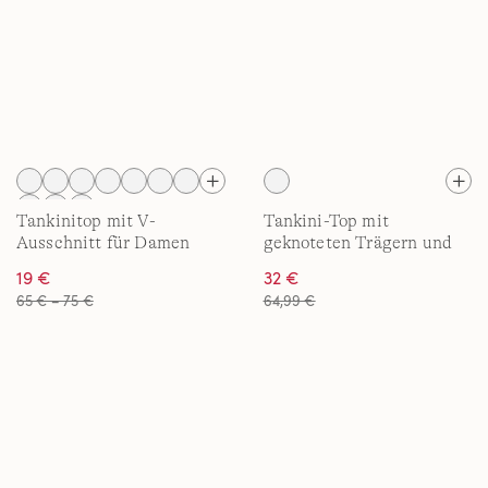
Tankinitop mit V-
Tankini-Top mit
Ausschnitt für Damen
geknoteten Trägern und
Flattersaum für Damen in
19 €
32 €
F-Cup
65 € – 75 €
64,99 €