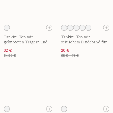
Tankini-Top mit
Tankini-Top mit
geknoteten Trägern und
seitlichem Bindeband für
Flattersaum für Damen
Damen
32 €
20 €
mit D-Cups
64,99 €
65 € – 75 €