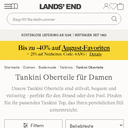
Direkt
Direkt
Direkt
zum
zur
zur
Inhalt
Navigation
Suche
KOSTENLOSE LIEFERUNG AB 120€ | VERTRAUEN SEIT 1963
Bis zu -40% auf
August-Favoriten
+ 25% auf Neuheiten. Code: 6A3G |
Details
Startseite
Damen
Bademode
Tankinis
Tankini Oberteile
Tankini Oberteile für Damen
Unsere Tankini Oberteile sind stilvoll, bequem und
vielseitig - perfekt für den Strand oder den Pool. Finden
Sie ihr passendes Tankini Top, das Ihren persönlichen Stil
unterstreicht.
Filtern