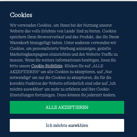
Cookies
Wir verwenden Cookies, um Ihnen bei der Nutzung unserer
Website das volle Erlebnis von Lands' End zu bieten. Cookies
speichern Ihren Browserverlauf und das Produkt, das Sie Ihrem
Warenkorb hinzugefügt haben. Unter anderem verwenden wir
AGB
Datenschutz & Sicherheit
Cookies, um personalisierte Werbung anzuzeigen, gezielte
Marketingkampagnen einzurichten und den Website-Traffic zu
Cookies
-
Ich möchte auswählen
Site Map
messen. Wenn Sie weitere Informationen benötigen, lesen Sie
bitte unsere
Cookie-Richtlinie
. Klicken Sie auf „ALLE
Internationale Websites
AKZEPTIEREN“ um alle Cookies zu akzeptieren, auf „Nur
notwendige“ um nur die Cookies zu akzeptieren, die für die
korrekte Funktion der Website erforderlich sind oder auf „Ich
Diese Website ist durch reCAPTCHA geschützt. Es gelten die
möchte auswählen“ um mehr zu erfahren und Ihre Cookie-
Datenschutzerklärung
und
Nutzungsbedingungen
von
Einstellungen festzulegen. Diese können Sie jederzeit ändern.
Google.
ALLE AKZEPTIEREN
Ich möchte auswählen