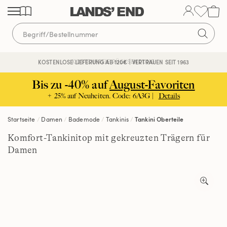
Direkt
Direkt
Direkt
zum
zur
zur
Inhalt
Navigation
Suche
KOSTENFREIE RÜCKSENDUNG
KOSTENLOSE LIEFERUNG AB 120€ | VERTRAUEN SEIT 1963
Bis zu -40% auf
August-Favoriten
+ 25% auf Neuheiten. Code: 6A3G |
Details
Startseite
Damen
Bademode
Tankinis
Tankini Oberteile
Komfort-Tankinitop mit gekreuzten Trägern für
Damen