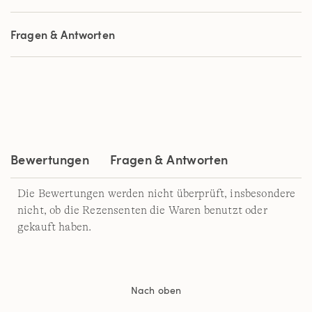
von
5
Sternen,
Fragen & Antworten
Durchschnittswert
der
Bewertung.
Read
a
Review.
Link
auf
derselben
Seite.
Bewertungen
Fragen & Antworten
Die Bewertungen werden nicht überprüft, insbesondere
nicht, ob die Rezensenten die Waren benutzt oder
gekauft haben.
Nach oben