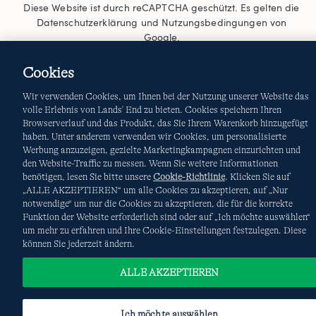
Diese Website ist durch reCAPTCHA geschützt. Es gelten die
Datenschutzerklärung
und
Nutzungsbedingungen
von
Google.
Cookies
Wir verwenden Cookies, um Ihnen bei der Nutzung unserer Website das
volle Erlebnis von Lands' End zu bieten. Cookies speichern Ihren
Browserverlauf und das Produkt, das Sie Ihrem Warenkorb hinzugefügt
haben. Unter anderem verwenden wir Cookies, um personalisierte
Werbung anzuzeigen, gezielte Marketingkampagnen einzurichten und
den Website-Traffic zu messen. Wenn Sie weitere Informationen
© COPYRIGHT
LANDS' END EUROPE
benötigen, lesen Sie bitte unsere
Cookie-Richtlinie
. Klicken Sie auf
„ALLE AKZEPTIEREN“ um alle Cookies zu akzeptieren, auf „Nur
notwendige“ um nur die Cookies zu akzeptieren, die für die korrekte
Funktion der Website erforderlich sind oder auf „Ich möchte auswählen“
um mehr zu erfahren und Ihre Cookie-Einstellungen festzulegen. Diese
können Sie jederzeit ändern.
ALLE AKZEPTIEREN
Ich möchte auswählen