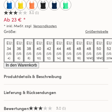
selected
3.0
(1)
3.0
Ab 23 € *
von
5
* inkl. MwSt. zzgl.
Versandkosten
Sternen,
Durchschnittswert
Größe
Größentabelle
der
Bewertung.
EU:
EU:
EU:
EU:
EU:
EU:
EU:
EU:
EU:
EU:
EU
Read
a
34
36
38
40
42
44
46
48
48
50
52
Review.
(US:
(US:
(US:
(US:
(US:
(US:
(US:
(US:
(US:
(US:
(US:
Link
4)
6)
8)
10)
12)
14)
16)
18)
16W)
18W)
20W
auf
derselben
In den Warenkorb
Seite.
Produktdetails & Beschreibung
Lieferung & Rücksendungen
Bewertungen
3.0
(1)
3.0