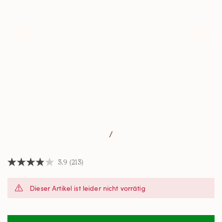
/
3.9
(213)
3.9
von
5
Dieser Artikel ist leider nicht vorrätig
Sternen,
Durchschnittswert
der
Bewertung.
Read