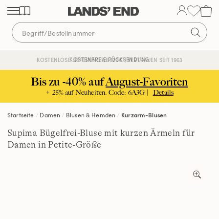
Direkt
Direkt
Direkt
zum
zur
zur
Inhalt
Navigation
Suche
KOSTENFREIE RÜCKSENDUNG
KOSTENLOSE LIEFERUNG AB 120€ | VERTRAUEN SEIT 1963
Bis zu -40% auf
August-Favoriten
+ 25% auf Neuheiten. Code: 6A3G |
Details
Startseite
Damen
Blusen & Hemden
Kurzarm-Blusen
Supima Bügelfrei-Bluse mit kurzen Ärmeln für
Damen in Petite-Größe