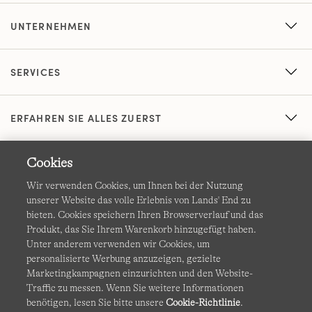
UNTERNEHMEN
SERVICES
ERFAHREN SIE ALLES ZUERST
Cookies
Wir verwenden Cookies, um Ihnen bei der Nutzung
unserer Website das volle Erlebnis von Lands' End zu
bieten. Cookies speichern Ihren Browserverlauf und das
Produkt, das Sie Ihrem Warenkorb hinzugefügt haben.
AGB
Datenschutz & Sicherheit
Unter anderem verwenden wir Cookies, um
personalisierte Werbung anzuzeigen, gezielte
Cookies
-
Ich möchte auswählen
Barrierefreiheit
Marketingkampagnen einzurichten und den Website-
Traffic zu messen. Wenn Sie weitere Informationen
Site Map
Internationale Websites
benötigen, lesen Sie bitte unsere
Cookie-Richtlinie
.