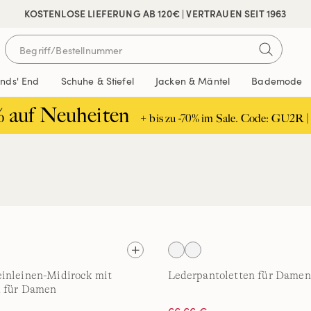
KOSTENLOSE LIEFERUNG AB 120€ | VERTRAUEN SEIT 1963
ands' End
Schuhe & Stiefel
Jacken & Mäntel
Bademode
% auf Neuheiten
+ bis zu -70% im Sale. Code: GU2R |
inleinen-Midirock mit
Lederpantoletten für Damen
d für Damen