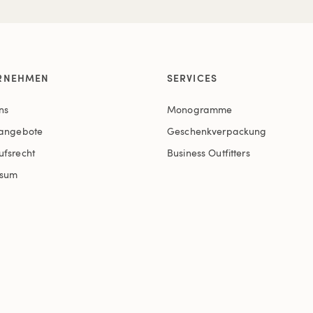
RNEHMEN
SERVICES
ns
Monogramme
nangebote
Geschenkverpackung
ufsrecht
Business Outfitters
ssum