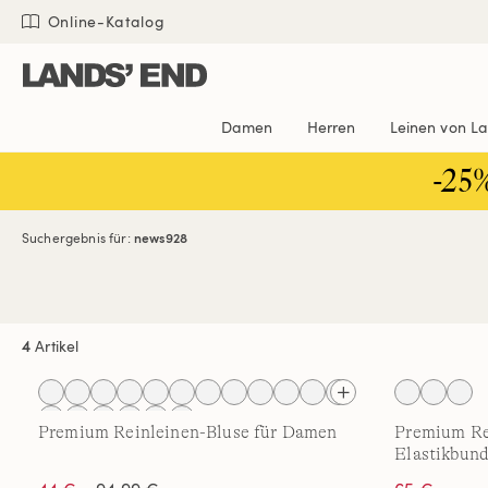
Direkt
Direkt
Direkt
Online-Katalog
zum
zur
zur
Inhalt
Navigation
Suche
Damen
Herren
Leinen von L
-25
Suchergebnis für:
news928
4
Artikel
Premium Reinleinen-Bluse für Damen
Premium Re
Elastikbun