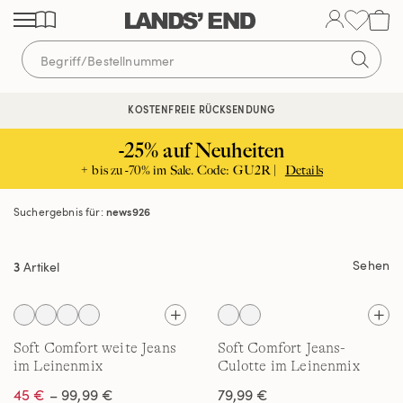
Direkt
Direkt
Direkt
zum
zur
zur
Inhalt
Navigation
Suche
KOSTENFREIE RÜCKSENDUNG
-25% auf Neuheiten
+ bis zu -70% im Sale. Code: GU2R |
Details
Suchergebnis für:
news926
Sehen
3
Artikel
Soft Comfort weite Jeans
Soft Comfort Jeans-
im Leinenmix
Culotte im Leinenmix
45 €
– 99,99 €
79,99 €