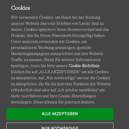
Cookies
Wir verwenden Cookies, um Ihnen bei der Nutzung
unserer Website das volle Erlebnis von Lands' End zu
bieten. Cookies speichern Ihren Browserverlauf und das
Produkt, das Sie Ihrem Warenkorb hinzugefügt haben.
AGB
Datenschutz & Sicherheit
Unter anderem verwenden wir Cookies, um
personalisierte Werbung anzuzeigen, gezielte
Cookies
-
Ich möchte auswählen
Barrierefreiheit
Marketingkampagnen einzurichten und den Website-
Traffic zu messen. Wenn Sie weitere Informationen
Site Map
Internationale Websites
benötigen, lesen Sie bitte unsere
Cookie-Richtlinie
.
Klicken Sie auf „ALLE AKZEPTIEREN“ um alle Cookies
zu akzeptieren, auf „Nur notwendige“ um nur die Cookies
Diese Website ist durch reCAPTCHA geschützt. Es gelten die
zu akzeptieren, die für die korrekte Funktion der Website
Datenschutzerklärung
und
Nutzungsbedingungen
von
erforderlich sind oder auf „Ich möchte auswählen“ um
Google.
mehr zu erfahren und Ihre Cookie-Einstellungen
festzulegen. Diese können Sie jederzeit ändern.
ALLE AKZEPTIEREN
NUR NOTWENDIGE