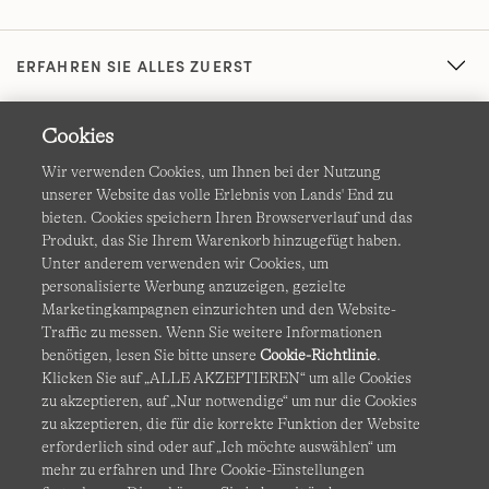
ERFAHREN SIE ALLES ZUERST
Cookies
Wir verwenden Cookies, um Ihnen bei der Nutzung
unserer Website das volle Erlebnis von Lands' End zu
bieten. Cookies speichern Ihren Browserverlauf und das
Produkt, das Sie Ihrem Warenkorb hinzugefügt haben.
AGB
Datenschutz & Sicherheit
Unter anderem verwenden wir Cookies, um
personalisierte Werbung anzuzeigen, gezielte
Cookies
-
Ich möchte auswählen
Barrierefreiheit
Marketingkampagnen einzurichten und den Website-
Traffic zu messen. Wenn Sie weitere Informationen
Site Map
Internationale Websites
benötigen, lesen Sie bitte unsere
Cookie-Richtlinie
.
Klicken Sie auf „ALLE AKZEPTIEREN“ um alle Cookies
zu akzeptieren, auf „Nur notwendige“ um nur die Cookies
Diese Website ist durch reCAPTCHA geschützt. Es gelten die
zu akzeptieren, die für die korrekte Funktion der Website
Datenschutzerklärung
und
Nutzungsbedingungen
von
erforderlich sind oder auf „Ich möchte auswählen“ um
Google.
mehr zu erfahren und Ihre Cookie-Einstellungen