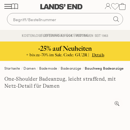
Direkt
Direkt
Direkt
zum
zur
zur
Inhalt
Navigation
Suche
KOSTENFREIE RÜCKSENDUNG
KOSTENLOSE LIEFERUNG AB 120€ | VERTRAUEN SEIT 1963
-25% auf Neuheiten
+ bis zu -70% im Sale. Code: GU2R |
Details
Startseite
Damen
Bademode
Badeanzüge
Bauchweg Badeanzüge
One-Shoulder Badeanzug, leicht straffend, mit
Netz-Detail für Damen