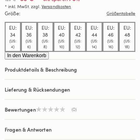
Link
* inkl. MwSt. zzgl.
Versandkosten
auf
derselben
Größe
Größentabelle
Seite.
EU:
EU:
EU:
EU:
EU:
EU:
EU:
EU:
34
36
38
40
42
44
46
48
(US:
(US:
(US:
(US:
(US:
(US:
(US:
(US:
4)
6)
8)
10)
12)
14)
16)
18)
In den Warenkorb
Produktdetails & Beschreibung
Lieferung & Rücksendungen
Bewertungen
(0)
Kein
Beurteilungswert
Link
auf
Fragen & Antworten
derselben
Seite.