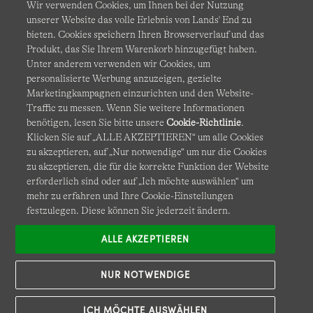
Wir verwenden Cookies, um Ihnen bei der Nutzung
unserer Website das volle Erlebnis von Lands' End zu
bieten. Cookies speichern Ihren Browserverlauf und das
Produkt, das Sie Ihrem Warenkorb hinzugefügt haben.
AGB
Datenschutz & Sicherheit
Unter anderem verwenden wir Cookies, um
personalisierte Werbung anzuzeigen, gezielte
Cookies
-
Ich möchte auswählen
Barrierefreiheit
Marketingkampagnen einzurichten und den Website-
Traffic zu messen. Wenn Sie weitere Informationen
Site Map
Internationale Websites
benötigen, lesen Sie bitte unsere
Cookie-Richtlinie
.
Klicken Sie auf „ALLE AKZEPTIEREN“ um alle Cookies
zu akzeptieren, auf „Nur notwendige“ um nur die Cookies
Diese Website ist durch reCAPTCHA geschützt. Es gelten die
zu akzeptieren, die für die korrekte Funktion der Website
Datenschutzerklärung
und
Nutzungsbedingungen
von
erforderlich sind oder auf „Ich möchte auswählen“ um
Google.
mehr zu erfahren und Ihre Cookie-Einstellungen
festzulegen. Diese können Sie jederzeit ändern.
ALLE AKZEPTIEREN
NUR NOTWENDIGE
ICH MÖCHTE AUSWÄHLEN