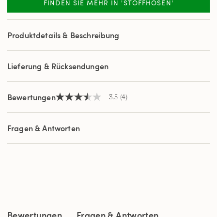
FINDEN SIE MEHR IN 'STOFFHOSEN'
4
Reviews.
Link
auf
Produktdetails & Beschreibung
derselben
Seite.
Lieferung & Rücksendungen
Bewertungen
3.5
(4)
3.5
von
5
Sternen,
Fragen & Antworten
Durchschnittswert
der
Bewertung.
Read
4
Reviews.
Link
auf
derselben
Seite.
Bewertungen
Fragen & Antworten