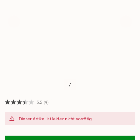
/
3.5
(4)
3.5
von
5
Dieser Artikel ist leider nicht vorrätig
Sternen,
Durchschnittswert
der
Bewertung.
Read