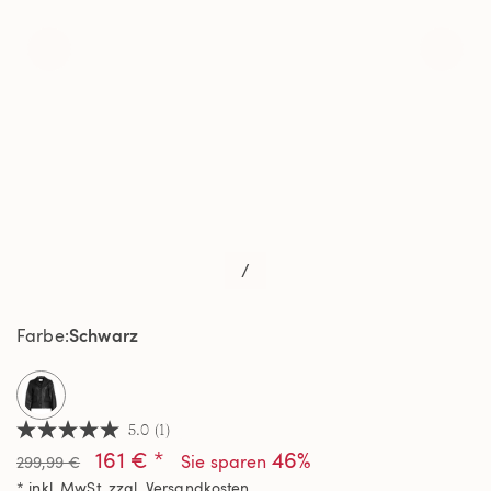
/
Schwarz
Farbe
selected
5.0
(1)
5.0
161 € *
46%
von
Sie sparen
299,99 €
5
* inkl. MwSt. zzgl.
Versandkosten
Sternen,