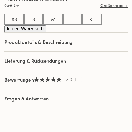
Durchschnittswert
Größe
Größentabelle
der
Bewertung.
Read
XS
S
M
L
XL
a
Review.
In den Warenkorb
Link
auf
Produktdetails & Beschreibung
derselben
Seite.
Lieferung & Rücksendungen
Bewertungen
5.0
(1)
5.0
von
5
Sternen,
Fragen & Antworten
Durchschnittswert
der
Bewertung.
Read
a
Review.
Link