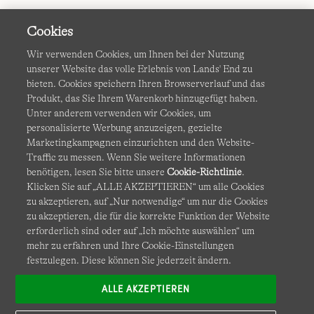
Cookies
Wir verwenden Cookies, um Ihnen bei der Nutzung
unserer Website das volle Erlebnis von Lands' End zu
bieten. Cookies speichern Ihren Browserverlauf und das
Produkt, das Sie Ihrem Warenkorb hinzugefügt haben.
AGB
Datenschutz & Sicherheit
Unter anderem verwenden wir Cookies, um
personalisierte Werbung anzuzeigen, gezielte
Cookies
-
Ich möchte auswählen
Barrierefreiheit
Marketingkampagnen einzurichten und den Website-
Traffic zu messen. Wenn Sie weitere Informationen
Site Map
Internationale Websites
benötigen, lesen Sie bitte unsere
Cookie-Richtlinie
.
Klicken Sie auf „ALLE AKZEPTIEREN“ um alle Cookies
zu akzeptieren, auf „Nur notwendige“ um nur die Cookies
Diese Website ist durch reCAPTCHA geschützt. Es gelten die
zu akzeptieren, die für die korrekte Funktion der Website
Datenschutzerklärung
und
Nutzungsbedingungen
von
erforderlich sind oder auf „Ich möchte auswählen“ um
Google.
mehr zu erfahren und Ihre Cookie-Einstellungen
festzulegen. Diese können Sie jederzeit ändern.
ALLE AKZEPTIEREN