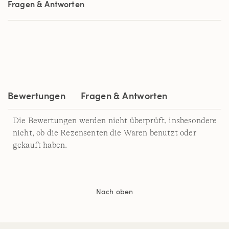
Fragen & Antworten
Durchschnittswert
der
Bewertung.
Read
3
Reviews.
Link
auf
derselben
Seite.
Bewertungen
Fragen & Antworten
Die Bewertungen werden nicht überprüft, insbesondere
nicht, ob die Rezensenten die Waren benutzt oder
gekauft haben.
Nach oben