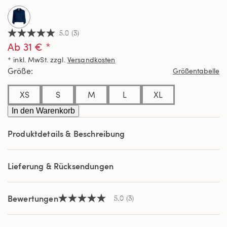
5.0
(3)
5.0
Ab 31 € *
von
5
* inkl. MwSt. zzgl.
Versandkosten
Sternen,
Durchschnittswert
Größe
Größentabelle
der
Bewertung.
Read
XS
S
M
L
XL
3
Reviews.
In den Warenkorb
Link
auf
Produktdetails & Beschreibung
derselben
Seite.
Lieferung & Rücksendungen
Bewertungen
5.0
(3)
5.0
von
5
Sternen,