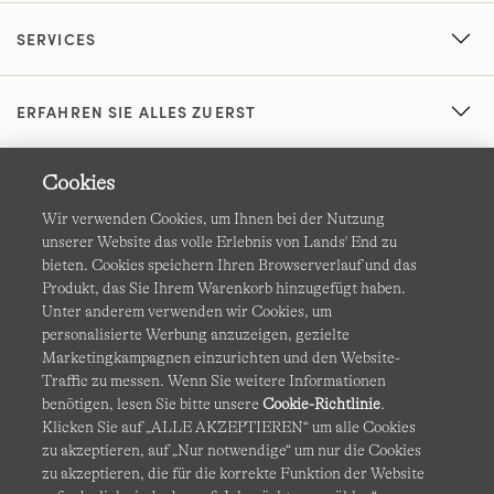
SERVICES
ERFAHREN SIE ALLES ZUERST
Cookies
Wir verwenden Cookies, um Ihnen bei der Nutzung
unserer Website das volle Erlebnis von Lands' End zu
bieten. Cookies speichern Ihren Browserverlauf und das
Produkt, das Sie Ihrem Warenkorb hinzugefügt haben.
AGB
Datenschutz & Sicherheit
Unter anderem verwenden wir Cookies, um
personalisierte Werbung anzuzeigen, gezielte
Cookies
-
Ich möchte auswählen
Barrierefreiheit
Marketingkampagnen einzurichten und den Website-
Traffic zu messen. Wenn Sie weitere Informationen
Site Map
Internationale Websites
benötigen, lesen Sie bitte unsere
Cookie-Richtlinie
.
Klicken Sie auf „ALLE AKZEPTIEREN“ um alle Cookies
zu akzeptieren, auf „Nur notwendige“ um nur die Cookies
Diese Website ist durch reCAPTCHA geschützt. Es gelten die
zu akzeptieren, die für die korrekte Funktion der Website
Datenschutzerklärung
und
Nutzungsbedingungen
von