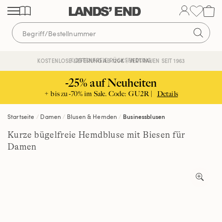
Direkt
Direkt
Direkt
zum
zur
zur
Inhalt
Navigation
Suche
KOSTENFREIE RÜCKSENDUNG
KOSTENLOSE LIEFERUNG AB 120€ | VERTRAUEN SEIT 1963
-25% auf Neuheiten
+ bis zu -70% im Sale. Code: GU2R |
Details
Startseite
Damen
Blusen & Hemden
Businessblusen
Kurze bügelfreie Hemdbluse mit Biesen für
Damen