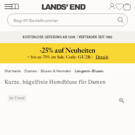
Direkt
Direkt
Direkt
zum
zur
zur
Inhalt
Navigation
Suche
KOSTENLOSE LIEFERUNG AB 120€ | VERTRAUEN SEIT 1963
-25% auf Neuheiten
+ bis zu -70% im Sale. Code: GU2R |
Details
Startseite
Damen
Blusen & Hemden
Langarm-Blusen
Kurze, bügelfreie Hemdbluse für Damen