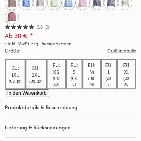
5.0
(3)
5.0
Ab 30 € *
von
5
* inkl. MwSt. zzgl.
Versandkosten
Sternen,
Durchschnittswert
Größe
Größentabelle
der
Bewertung.
EU:
EU:
EU:
EU:
EU:
Read
EU:
EU:
3
XS
S
M
L
XL
1XL
2XL
Reviews.
(US:
(US:
(US:
(US:
(US:
Link
(US: 1X)
(US: 2X)
XS)
S)
M)
L)
XL)
auf
derselben
In den Warenkorb
Seite.
Produktdetails & Beschreibung
Lieferung & Rücksendungen