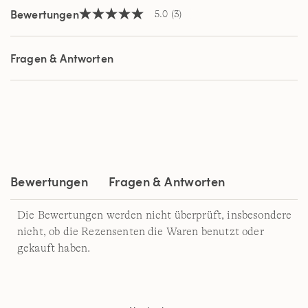
Bewertungen
5.0
(3)
5.0
von
5
Sternen,
Fragen & Antworten
Durchschnittswert
der
Bewertung.
Read
3
Reviews.
Link
auf
derselben
Seite.
Bewertungen
Fragen & Antworten
Die Bewertungen werden nicht überprüft, insbesondere
nicht, ob die Rezensenten die Waren benutzt oder
gekauft haben.