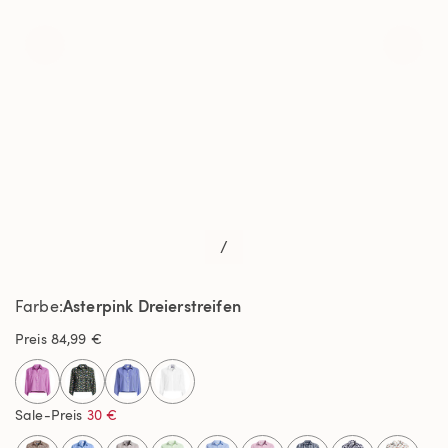
/
Asterpink Dreierstreifen
Farbe
Preis
84,99 €
selected
Sale-Preis
30 €