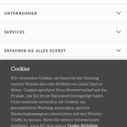
UNTERNEHMEN
SERVICES
ERFAHREN SIE ALLES ZUERST
Cookies
Wir verwenden Cookies, um Ihnen bei der Nutzung
unserer Website das volle Erlebnis von Lands' End zu
bieten. Cookies speichern Ihren Browserverlauf und das
Produkt, das Sie Ihrem Warenkorb hinzugefügt haben.
AGB
Datenschutz & Sicherheit
Unter anderem verwenden wir Cookies, um
personalisierte Werbung anzuzeigen, gezielte
Cookies
-
Ich möchte auswählen
Barrierefreiheit
Marketingkampagnen einzurichten und den Website-
Traffic zu messen. Wenn Sie weitere Informationen
Site Map
Internationale Websites
benötigen, lesen Sie bitte unsere
Cookie-Richtlinie
.