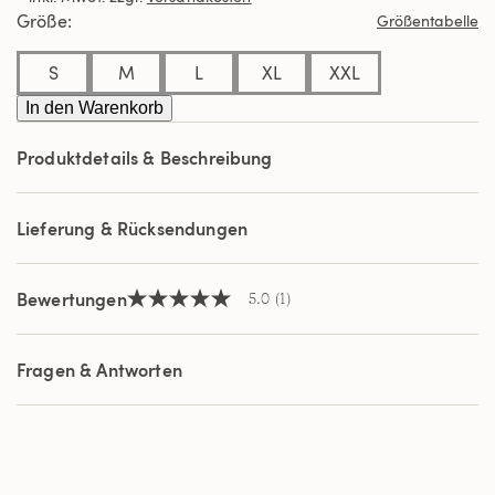
Durchschnittswert
Größe
Größentabelle
der
Bewertung.
Read
S
M
L
XL
XXL
a
Review.
In den Warenkorb
Link
auf
Produktdetails & Beschreibung
derselben
Seite.
Lieferung & Rücksendungen
Bewertungen
5.0
(1)
5.0
von
5
Sternen,
Fragen & Antworten
Durchschnittswert
der
Bewertung.
Read
a
Review.
Link