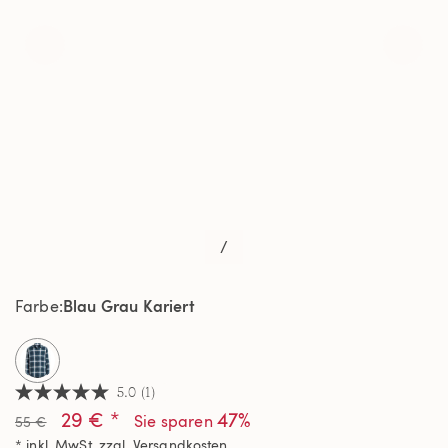
/
Blau Grau Kariert
Farbe
selected
5.0
(1)
5.0
29 € *
47%
von
Sie sparen
55 €
5
* inkl. MwSt. zzgl.
Versandkosten
Sternen,