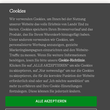
Cookies
Wir verwenden Cookies, um Ihnen bei der Nutzung
unserer Website das volle Erlebnis von Lands' End zu
bieten. Cookies speichern Ihren Browserverlauf und das
Produkt, das Sie Ihrem Warenkorb hinzugefügt haben.
AGB
Datenschutz & Sicherheit
Unter anderem verwenden wir Cookies, um
personalisierte Werbung anzuzeigen, gezielte
Cookies
-
Ich möchte auswählen
Barrierefreiheit
Marketingkampagnen einzurichten und den Website-
Traffic zu messen. Wenn Sie weitere Informationen
Site Map
Internationale Websites
benötigen, lesen Sie bitte unsere
Cookie-Richtlinie
.
Klicken Sie auf „ALLE AKZEPTIEREN“ um alle Cookies
zu akzeptieren, auf „Nur notwendige“ um nur die Cookies
Diese Website ist durch reCAPTCHA geschützt. Es gelten die
zu akzeptieren, die für die korrekte Funktion der Website
Datenschutzerklärung
und
Nutzungsbedingungen
von
erforderlich sind oder auf „Ich möchte auswählen“ um
Google.
mehr zu erfahren und Ihre Cookie-Einstellungen
festzulegen. Diese können Sie jederzeit ändern.
ALLE AKZEPTIEREN