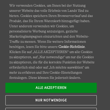
Wir verwenden Cookies, um Ihnen bei der Nutzung
unserer Website das volle Erlebnis von Lands' End zu
bieten. Cookies speichern Ihren Browserverlauf und das
Produkt, das Sie Ihrem Warenkorb hinzugefügt haben.
AGB
Datenschutz & Sicherheit
Unter anderem verwenden wir Cookies, um
personalisierte Werbung anzuzeigen, gezielte
Cookies
-
Ich möchte auswählen
Barrierefreiheit
Marketingkampagnen einzurichten und den Website-
Traffic zu messen. Wenn Sie weitere Informationen
Site Map
Internationale Websites
benötigen, lesen Sie bitte unsere
Cookie-Richtlinie
.
Klicken Sie auf „ALLE AKZEPTIEREN“ um alle Cookies
zu akzeptieren, auf „Nur notwendige“ um nur die Cookies
Diese Website ist durch reCAPTCHA geschützt. Es gelten die
zu akzeptieren, die für die korrekte Funktion der Website
Datenschutzerklärung
und
Nutzungsbedingungen
von
erforderlich sind oder auf „Ich möchte auswählen“ um
Google.
mehr zu erfahren und Ihre Cookie-Einstellungen
festzulegen. Diese können Sie jederzeit ändern.
ALLE AKZEPTIEREN
NUR NOTWENDIGE