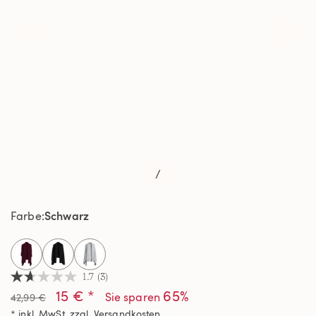
/
Schwarz
Farbe
selected
1.7
(3)
1.7
15 € *
65%
von
Sie sparen
42,99 €
5
* inkl. MwSt. zzgl.
Versandkosten
Sternen,