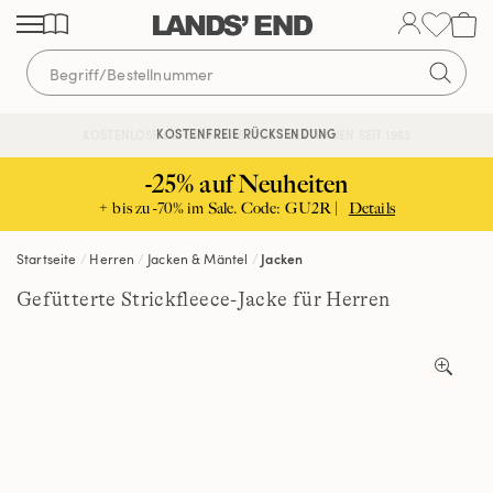
Direkt
Direkt
Direkt
zum
zur
zur
Inhalt
Navigation
Suche
KOSTENFREIE RÜCKSENDUNG
KOSTENLOSE LIEFERUNG AB 120€ | VERTRAUEN SEIT 1963
-25% auf Neuheiten
+ bis zu -70% im Sale. Code: GU2R |
Details
Startseite
Herren
Jacken & Mäntel
Jacken
Gefütterte Strickfleece-Jacke für Herren