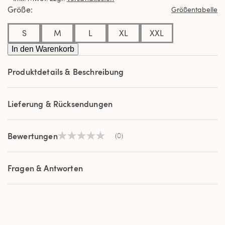
derselben
Größe
Größentabelle
Seite.
S
M
L
XL
XXL
In den Warenkorb
Produktdetails & Beschreibung
Lieferung & Rücksendungen
Bewertungen
(0)
Kein
Beurteilungswert
Link
auf
Fragen & Antworten
derselben
Seite.