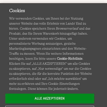
Cookies
Wir verwenden Cookies, um Ihnen bei der Nutzung
unserer Website das volle Erlebnis von Lands' End zu
bieten. Cookies speichern Ihren Browserverlauf und das
Produkt, das Sie Ihrem Warenkorb hinzugefügt haben.
AGB
Datenschutz & Sicherheit
Unter anderem verwenden wir Cookies, um
personalisierte Werbung anzuzeigen, gezielte
Cookies
-
Ich möchte auswählen
Barrierefreiheit
Marketingkampagnen einzurichten und den Website-
Traffic zu messen. Wenn Sie weitere Informationen
Site Map
Internationale Websites
benötigen, lesen Sie bitte unsere
Cookie-Richtlinie
.
Klicken Sie auf „ALLE AKZEPTIEREN“ um alle Cookies
zu akzeptieren, auf „Nur notwendige“ um nur die Cookies
Diese Website ist durch reCAPTCHA geschützt. Es gelten die
zu akzeptieren, die für die korrekte Funktion der Website
Datenschutzerklärung
und
Nutzungsbedingungen
von
erforderlich sind oder auf „Ich möchte auswählen“ um
Google.
mehr zu erfahren und Ihre Cookie-Einstellungen
festzulegen. Diese können Sie jederzeit ändern.
ALLE AKZEPTIEREN