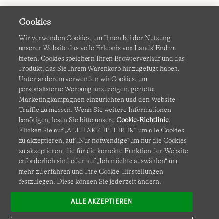
Cookies
Wir verwenden Cookies, um Ihnen bei der Nutzung
unserer Website das volle Erlebnis von Lands' End zu
bieten. Cookies speichern Ihren Browserverlauf und das
Produkt, das Sie Ihrem Warenkorb hinzugefügt haben.
AGB
Datenschutz & Sicherheit
Unter anderem verwenden wir Cookies, um
personalisierte Werbung anzuzeigen, gezielte
Cookies
-
Ich möchte auswählen
Barrierefreiheit
Marketingkampagnen einzurichten und den Website-
Traffic zu messen. Wenn Sie weitere Informationen
Site Map
Internationale Websites
benötigen, lesen Sie bitte unsere
Cookie-Richtlinie
.
Klicken Sie auf „ALLE AKZEPTIEREN“ um alle Cookies
zu akzeptieren, auf „Nur notwendige“ um nur die Cookies
Diese Website ist durch reCAPTCHA geschützt. Es gelten die
zu akzeptieren, die für die korrekte Funktion der Website
Datenschutzerklärung
und
Nutzungsbedingungen
von
erforderlich sind oder auf „Ich möchte auswählen“ um
Google.
mehr zu erfahren und Ihre Cookie-Einstellungen
festzulegen. Diese können Sie jederzeit ändern.
ALLE AKZEPTIEREN