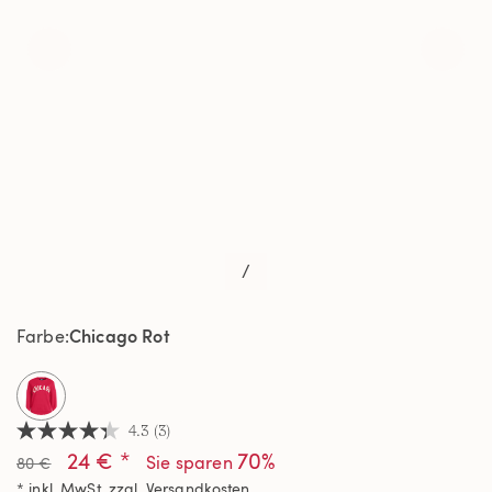
/
Chicago Rot
Farbe
selected
4.3
(3)
4.3
24 € *
70%
von
Sie sparen
80 €
5
* inkl. MwSt. zzgl.
Versandkosten
Sternen,