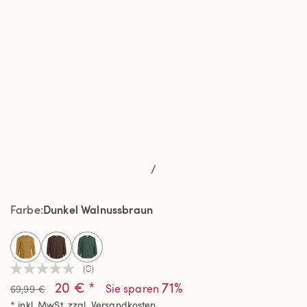
/
Dunkel Walnussbraun
Farbe
selected
(0)
Kein
20 € *
71%
Beurteilungswert
Sie sparen
69,99 €
Link
* inkl. MwSt. zzgl.
Versandkosten
auf