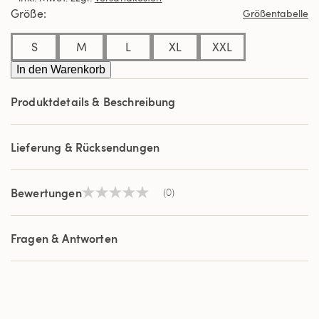
derselben
Größe
Größentabelle
Seite.
S
M
L
XL
XXL
In den Warenkorb
Produktdetails & Beschreibung
Lieferung & Rücksendungen
Bewertungen
(0)
Kein
Beurteilungswert
Link
auf
Fragen & Antworten
derselben
Seite.