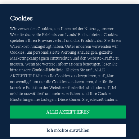
Cookies
Wir verwenden Cookies, um Ihnen bei der Nutzung unserer
Website das volle Erlebnis von Lands' End zu bieten. Cookies
speichern Ihren Browserverlauf und das Produkt, das Sie Ihrem
Warenkorb hinzugefügt haben. Unter anderem verwenden wir
AGB
Datenschutz & Sicherheit
Cookies, um personalisierte Werbung anzuzeigen, gezielte
Marketingkampagnen einzurichten und den Website-Traffic zu
Cookies
-
Ich möchte auswählen
Site Map
messen. Wenn Sie weitere Informationen benötigen, lesen Sie
bitte unsere
Cookie-Richtlinie
. Klicken Sie auf „ALLE
Internationale Websites
AKZEPTIEREN“ um alle Cookies zu akzeptieren, auf „Nur
notwendige“ um nur die Cookies zu akzeptieren, die für die
korrekte Funktion der Website erforderlich sind oder auf „Ich
Diese Website ist durch reCAPTCHA geschützt. Es gelten die
möchte auswählen“ um mehr zu erfahren und Ihre Cookie-
Datenschutzerklärung
und
Nutzungsbedingungen
von
Einstellungen festzulegen. Diese können Sie jederzeit ändern.
Google.
ALLE AKZEPTIEREN
Ich möchte auswählen