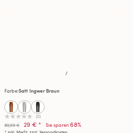
/
Satt Ingwer Braun
Farbe
selected
(0)
Kein
29 € *
68%
Beurteilungswert
Sie sparen
89,99 €
Link
* inkl. MwSt. zzgl.
Versandkosten
auf