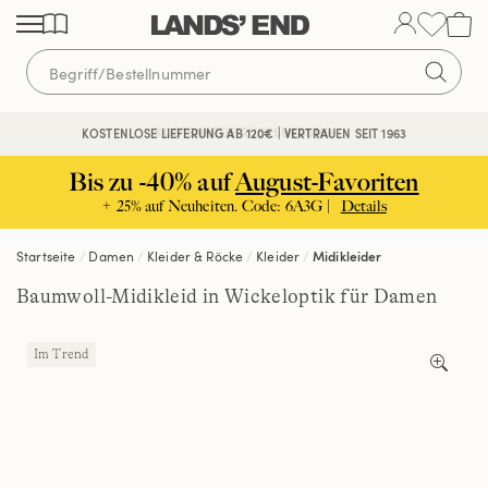
Direkt
Direkt
Direkt
zum
zur
zur
Inhalt
Navigation
Suche
KOSTENFREIE RÜCKSENDUNG
KOSTENLOSE LIEFERUNG AB 120€ | VERTRAUEN SEIT 1963
Bis zu -40% auf
August-Favoriten
+ 25% auf Neuheiten. Code: 6A3G |
Details
Startseite
Damen
Kleider & Röcke
Kleider
Midikleider
Baumwoll-Midikleid in Wickeloptik für Damen