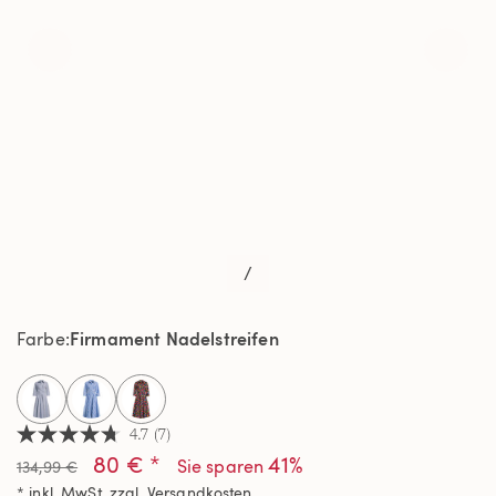
/
Firmament Nadelstreifen
Farbe
selected
4.7
(7)
4.7
80 € *
41%
von
Sie sparen
134,99 €
5
* inkl. MwSt. zzgl.
Versandkosten
Sternen,