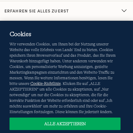
ERFAHREN SIE ALLES ZUERST
Cookies
Wir verwenden Cookies, um Ihnen bei der Nutzung unserer
Website das volle Erlebnis von Lands' End zu bieten. Cookies
speichern Ihren Browserverlauf und das Produkt, das Sie Ihrem
Warenkorb hinzugefügt haben. Unter anderem verwenden wir
AGB
Datenschutz & Sicherheit
Cookies, um personalisierte Werbung anzuzeigen, gezielte
Marketingkampagnen einzurichten und den Website-Traffic zu
Cookies
-
Ich möchte auswählen
Site Map
messen. Wenn Sie weitere Informationen benötigen, lesen Sie
bitte unsere
Cookie-Richtlinie
. Klicken Sie auf „ALLE
Internationale Websites
AKZEPTIEREN“ um alle Cookies zu akzeptieren, auf „Nur
notwendige“ um nur die Cookies zu akzeptieren, die für die
korrekte Funktion der Website erforderlich sind oder auf „Ich
Diese Website ist durch reCAPTCHA geschützt. Es gelten die
möchte auswählen“ um mehr zu erfahren und Ihre Cookie-
Datenschutzerklärung
und
Nutzungsbedingungen
von
Einstellungen festzulegen. Diese können Sie jederzeit ändern.
Google.
ALLE AKZEPTIEREN