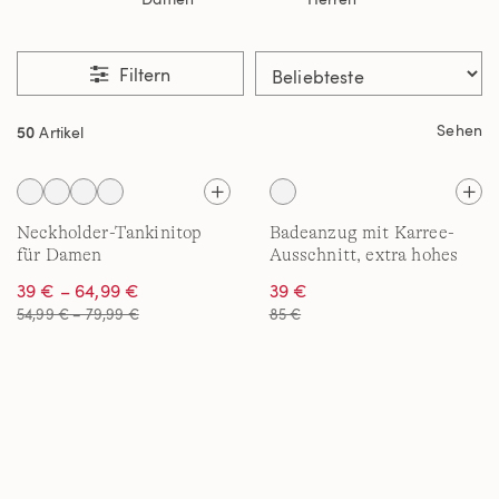
Filtern
Sehen
50
Artikel
Neckholder-Tankinitop
Badeanzug mit Karree-
für Damen
Ausschnitt, extra hohes
Bein für Damen in Plus-
39 € – 64,99 €
39 €
Größe
54,99 € – 79,99 €
85 €