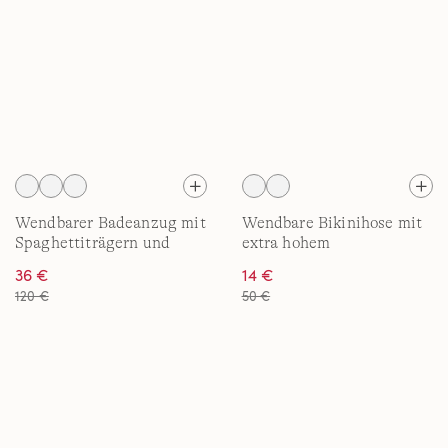
Wendbarer Badeanzug mit
Wendbare Bikinihose mit
Spaghettiträgern und
extra hohem
extra hohem
Beinausschnitt, High
36 €
14 €
Beinausschnitt für Damen
Waist, für Damen
120 €
50 €