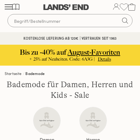
Direkt
Direkt
Direkt
zum
zur
zur
Inhalt
Navigation
Suche
KOSTENLOSE LIEFERUNG AB 120€ | VERTRAUEN SEIT 1963
Bis zu -40% auf
August-Favoriten
+ 25% auf Neuheiten. Code: 6A3G |
Details
Startseite
Bademode
Bademode für Damen, Herren und
Kids - Sale
Damen
Herren