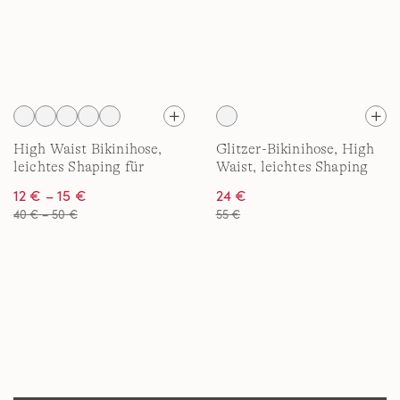
High Waist Bikinihose,
Glitzer-Bikinihose, High
leichtes Shaping für
Waist, leichtes Shaping
Damen
für Damen
12 € – 15 €
24 €
40 € – 50 €
55 €