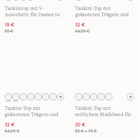
Tankinitop mit V-
Tankini-Top mit
Ausschnitt für Damen in
geknoteten Trägern und
D-Cup
Flattersaum für Damen
19 €
32 €
mit D-Cups
65 €
64,99 €
Tankini-Top mit
Tankini-Top mit
geknoteten Trägern und
seitlichem Bindeband für
Flattersaum für Damen
Damen
32 €
20 €
64,99 €
65 € – 75 €