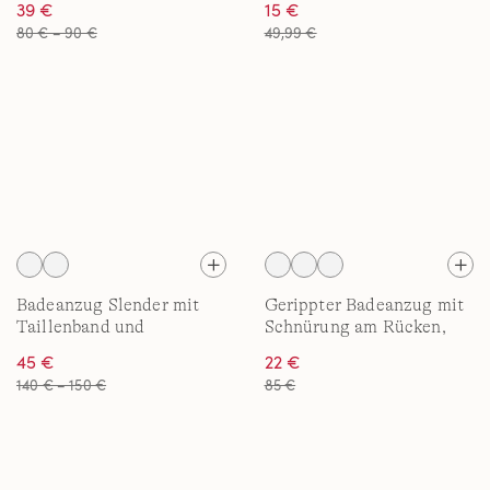
39 €
15 €
80 € – 90 €
49,99 €
Badeanzug Slender mit
Gerippter Badeanzug mit
Taillenband und
Schnürung am Rücken,
Herzausschnitt für
hohes Bein für Damen
45 €
22 €
Damen
140 € – 150 €
85 €