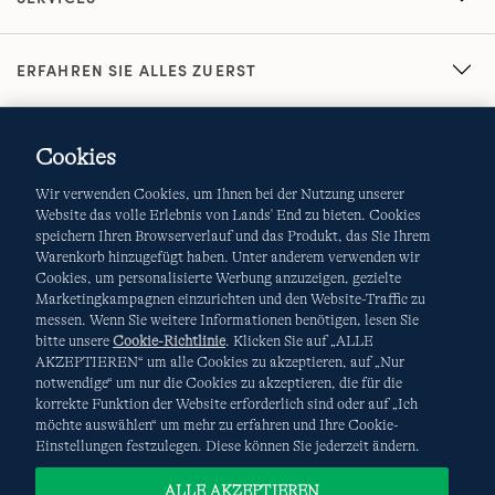
ERFAHREN SIE ALLES ZUERST
Cookies
Wir verwenden Cookies, um Ihnen bei der Nutzung unserer
Website das volle Erlebnis von Lands' End zu bieten. Cookies
speichern Ihren Browserverlauf und das Produkt, das Sie Ihrem
Warenkorb hinzugefügt haben. Unter anderem verwenden wir
AGB
Datenschutz & Sicherheit
Cookies, um personalisierte Werbung anzuzeigen, gezielte
Marketingkampagnen einzurichten und den Website-Traffic zu
Cookies
-
Ich möchte auswählen
Site Map
messen. Wenn Sie weitere Informationen benötigen, lesen Sie
bitte unsere
Cookie-Richtlinie
. Klicken Sie auf „ALLE
Internationale Websites
AKZEPTIEREN“ um alle Cookies zu akzeptieren, auf „Nur
notwendige“ um nur die Cookies zu akzeptieren, die für die
korrekte Funktion der Website erforderlich sind oder auf „Ich
Diese Website ist durch reCAPTCHA geschützt. Es gelten die
möchte auswählen“ um mehr zu erfahren und Ihre Cookie-
Datenschutzerklärung
und
Nutzungsbedingungen
von
Einstellungen festzulegen. Diese können Sie jederzeit ändern.
Google.
ALLE AKZEPTIEREN