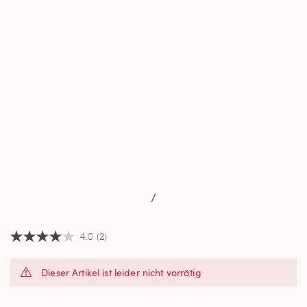
/
4.0
(2)
4.0
von
5
Dieser Artikel ist leider nicht vorrätig
Sternen,
Durchschnittswert
der