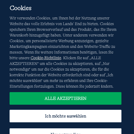
Cookies
Wir verwenden Cookies, um Ihnen bei der Nutzung unserer
Website das volle Erlebnis von Lands' End zu bieten. Cookies
speichern Ihren Browserverlauf und das Produkt, das Sie Ihrem
Warenkorb hinzugefügt haben. Unter anderem verwenden wir
AGB
Datenschutz & Sicherheit
Cookies, um personalisierte Werbung anzuzeigen, gezielte
Marketingkampagnen einzurichten und den Website-Traffic zu
Cookies
-
Ich möchte auswählen
Site Map
messen. Wenn Sie weitere Informationen benötigen, lesen Sie
bitte unsere
Cookie-Richtlinie
. Klicken Sie auf „ALLE
Internationale Websites
AKZEPTIEREN“ um alle Cookies zu akzeptieren, auf „Nur
notwendige“ um nur die Cookies zu akzeptieren, die für die
korrekte Funktion der Website erforderlich sind oder auf „Ich
Diese Website ist durch reCAPTCHA geschützt. Es gelten die
möchte auswählen“ um mehr zu erfahren und Ihre Cookie-
Datenschutzerklärung
und
Nutzungsbedingungen
von
Einstellungen festzulegen. Diese können Sie jederzeit ändern.
Google.
ALLE AKZEPTIEREN
Ich möchte auswählen