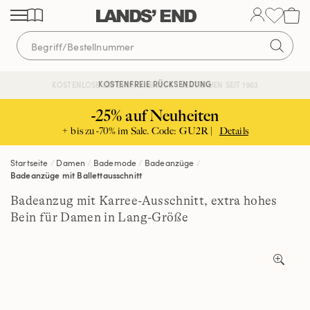
Direkt
Direkt
Direkt
zum
zur
zur
Inhalt
Navigation
Suche
KOSTENFREIE RÜCKSENDUNG
KOSTENLOSE LIEFERUNG AB 120€ | VERTRAUEN SEIT 1963
-25% auf Neuheiten
+ bis zu -70% im Sale. Code: GU2R |
Details
Startseite
Damen
Bademode
Badeanzüge
Badeanzüge mit Ballettausschnitt
Badeanzug mit Karree-Ausschnitt, extra hohes
Bein für Damen in Lang-Größe