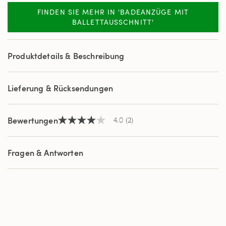
Bewertung.
Read
FINDEN SIE MEHR IN 'BADEANZÜGE MIT
2
BALLETTAUSSCHNITT'
Reviews.
Link
auf
derselben
Produktdetails & Beschreibung
Seite.
Lieferung & Rücksendungen
Bewertungen
4.0
(2)
4.0
von
5
Sternen,
Fragen & Antworten
Durchschnittswert
der
Bewertung.
Read
2
Reviews.
Link
auf
derselben