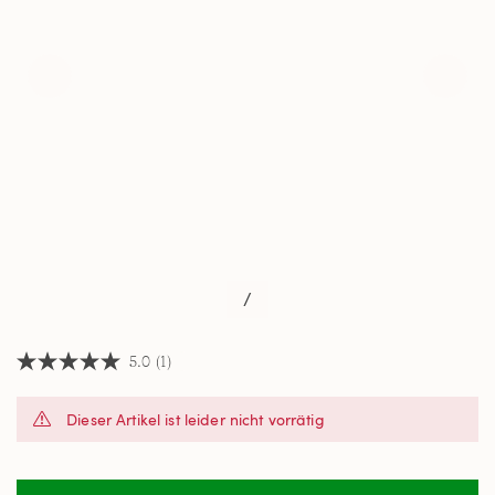
/
5.0
(1)
5.0
von
5
Dieser Artikel ist leider nicht vorrätig
Sternen,
Durchschnittswert
der
Bewertung.
Read