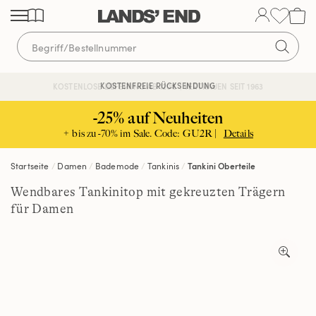
Direkt
Direkt
Direkt
zum
zur
zur
Inhalt
Navigation
Suche
KOSTENFREIE RÜCKSENDUNG
KOSTENLOSE LIEFERUNG AB 120€ | VERTRAUEN SEIT 1963
-25% auf Neuheiten
+ bis zu -70% im Sale. Code: GU2R |
Details
Startseite
Damen
Bademode
Tankinis
Tankini Oberteile
Wendbares Tankinitop mit gekreuzten Trägern
für Damen