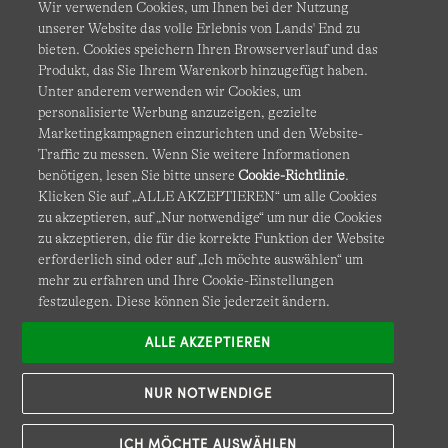
Wir verwenden Cookies, um Ihnen bei der Nutzung
unserer Website das volle Erlebnis von Lands' End zu
bieten. Cookies speichern Ihren Browserverlauf und das
Produkt, das Sie Ihrem Warenkorb hinzugefügt haben.
AGB
Datenschutz & Sicherheit
Unter anderem verwenden wir Cookies, um
personalisierte Werbung anzuzeigen, gezielte
Cookies
-
Ich möchte auswählen
Barrierefreiheit
Marketingkampagnen einzurichten und den Website-
Traffic zu messen. Wenn Sie weitere Informationen
Site Map
Internationale Websites
benötigen, lesen Sie bitte unsere
Cookie-Richtlinie
.
Klicken Sie auf „ALLE AKZEPTIEREN“ um alle Cookies
zu akzeptieren, auf „Nur notwendige“ um nur die Cookies
Diese Website ist durch reCAPTCHA geschützt. Es gelten die
zu akzeptieren, die für die korrekte Funktion der Website
Datenschutzerklärung
und
Nutzungsbedingungen
von
erforderlich sind oder auf „Ich möchte auswählen“ um
Google.
mehr zu erfahren und Ihre Cookie-Einstellungen
festzulegen. Diese können Sie jederzeit ändern.
ALLE AKZEPTIEREN
NUR NOTWENDIGE
ICH MÖCHTE AUSWÄHLEN