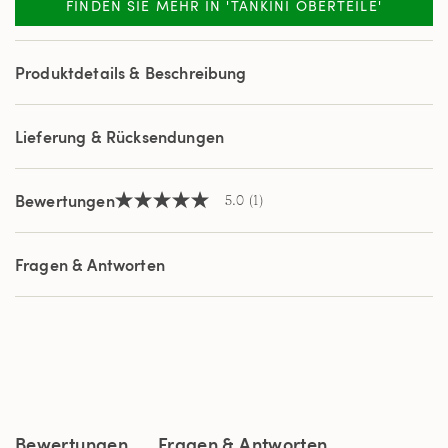
FINDEN SIE MEHR IN 'TANKINI OBERTEILE'
a
Review.
Link
auf
Produktdetails & Beschreibung
derselben
Seite.
Lieferung & Rücksendungen
Bewertungen
5.0
(1)
5.0
von
5
Sternen,
Fragen & Antworten
Durchschnittswert
der
Bewertung.
Read
a
Review.
Link
auf
derselben
Seite.
Bewertungen
Fragen & Antworten