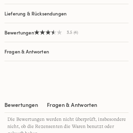
Seite.
Lieferung & Rücksendungen
Bewertungen
3.5
(4)
3.5
von
5
Sternen,
Fragen & Antworten
Durchschnittswert
der
Bewertung.
Read
4
Reviews.
Link
auf
derselben
Seite.
Bewertungen
Fragen & Antworten
Die Bewertungen werden nicht überprüft, insbesondere
nicht, ob die Rezensenten die Waren benutzt oder