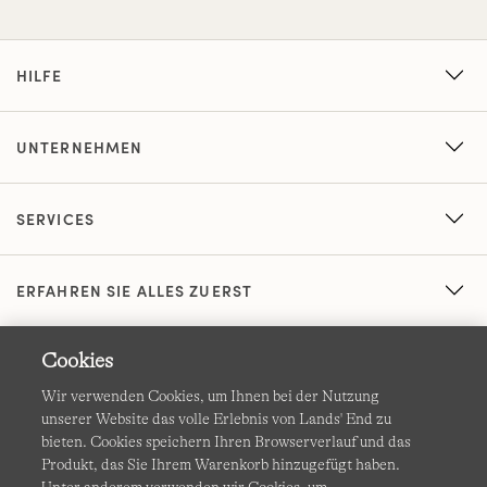
HILFE
UNTERNEHMEN
SERVICES
ERFAHREN SIE ALLES ZUERST
Cookies
Wir verwenden Cookies, um Ihnen bei der Nutzung
unserer Website das volle Erlebnis von Lands' End zu
bieten. Cookies speichern Ihren Browserverlauf und das
Produkt, das Sie Ihrem Warenkorb hinzugefügt haben.
AGB
Datenschutz & Sicherheit