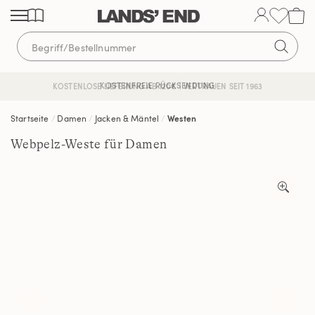
Direkt
Direkt
Direkt
zum
zur
zur
Inhalt
Navigation
Suche
KOSTENFREIE RÜCKSENDUNG
KOSTENLOSE LIEFERUNG AB 120€ | VERTRAUEN SEIT 1963
Startseite
Damen
Jacken & Mäntel
Westen
Webpelz-Weste für Damen