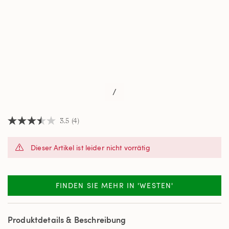
/
3.5
(4)
3.5
von
5
Dieser Artikel ist leider nicht vorrätig
Sternen,
Durchschnittswert
der
Bewertung.
Read
FINDEN SIE MEHR IN 'WESTEN'
4
Reviews.
Link
auf
Produktdetails & Beschreibung
derselben