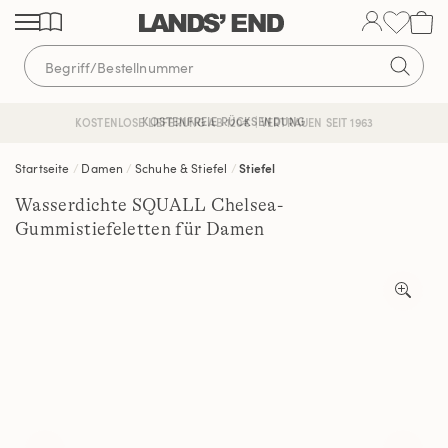
Direkt
Direkt
Direkt
zum
zur
zur
Inhalt
Navigation
Suche
KOSTENFREIE RÜCKSENDUNG
KOSTENLOSE LIEFERUNG AB 120€ | VERTRAUEN SEIT 1963
Startseite
Damen
Schuhe & Stiefel
Stiefel
Wasserdichte SQUALL Chelsea-
Gummistiefeletten für Damen