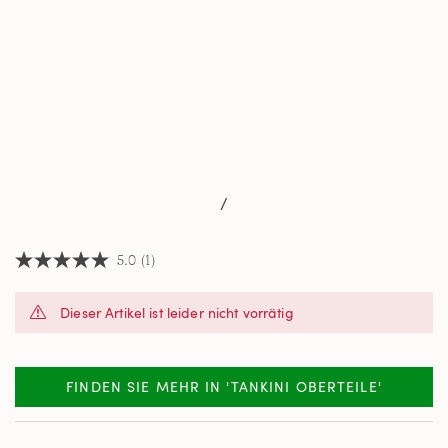
/
5.0
(1)
5.0
von
5
Dieser Artikel ist leider nicht vorrätig
Sternen,
Durchschnittswert
der
Bewertung.
Read
FINDEN SIE MEHR IN 'TANKINI OBERTEILE'
a
Review.
Link
auf