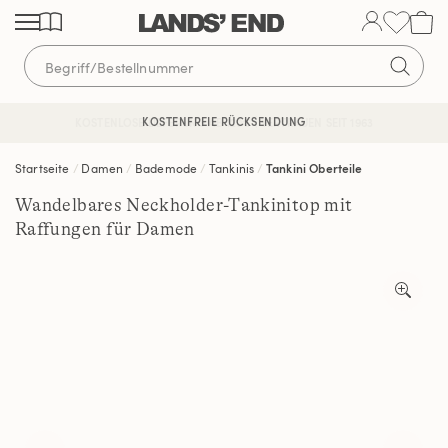
Direkt
Direkt
Direkt
zum
zur
zur
Inhalt
Navigation
Suche
KOSTENFREIE RÜCKSENDUNG
KOSTENLOSE LIEFERUNG AB 120€ | VERTRAUEN SEIT 1963
Startseite
Damen
Bademode
Tankinis
Tankini Oberteile
Wandelbares Neckholder-Tankinitop mit
Raffungen für Damen