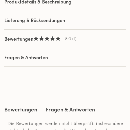
Produktdetails & Beschreibung
derselben
Seite.
Lieferung & Rücksendungen
Bewertungen
5.0
(1)
5.0
von
5
Sternen,
Fragen & Antworten
Durchschnittswert
der
Bewertung.
Read
a
Review.
Link
auf
derselben
Seite.
Bewertungen
Fragen & Antworten
Die Bewertungen werden nicht überprüft, insbesondere