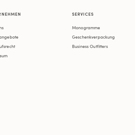
RNEHMEN
SERVICES
ns
Monogramme
nangebote
Geschenkverpackung
ufsrecht
Business Outfitters
ssum