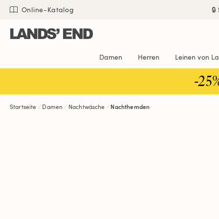
Direkt
Direkt
Direkt

Online-Katalog
zum
zur
zur
Inhalt
Navigation
Suche
Damen
Herren
Leinen von L
-25
Startseite
Damen
Nachtwäsche
Nachthemden