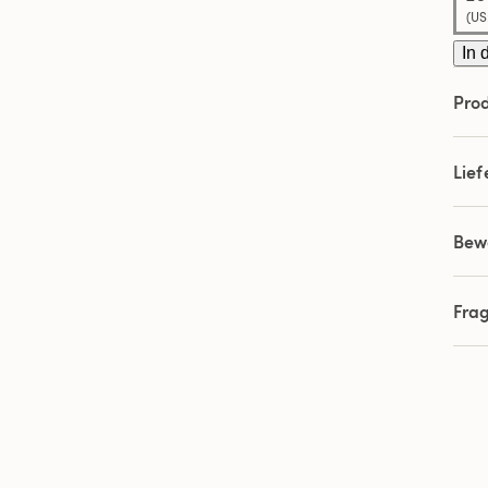
(US:
In 
Prod
Lie
Bew
Fra