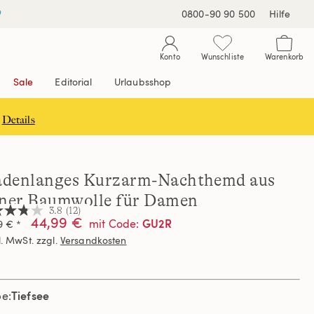
0800-90 90 500
Hilfe
Konto
Wunschliste
Warenkorb
Sale
Editorial
Urlaubsshop
Details
denlanges Kurzarm-Nachthemd aus
iner Baumwolle für Damen
3.8
(12)
44,99 €
GU2R
mit Code
:
9 € *
l. MwSt. zzgl.
Versandkosten
nen,
hschnittswert
ertung.
Tiefsee
d
be