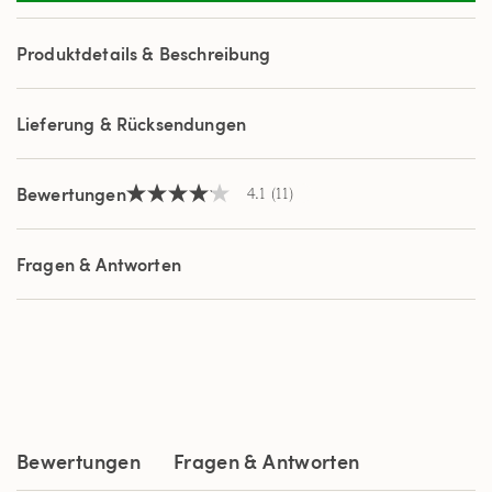
Reviews.
Link
auf
Produktdetails & Beschreibung
derselben
Seite.
Lieferung & Rücksendungen
Bewertungen
4.1
(11)
4.1
von
5
Sternen,
Fragen & Antworten
Durchschnittswert
der
Bewertung.
Read
11
Reviews.
Link
auf
derselben
Seite.
Bewertungen
Fragen & Antworten