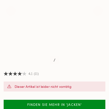
/
4.1
(11)
4.1
von
5
Dieser Artikel ist leider nicht vorrätig
Sternen,
Durchschnittswert
der
Bewertung.
Read
FINDEN SIE MEHR IN 'JACKEN'
11