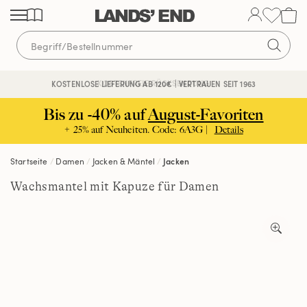
Direkt
Direkt
Direkt
zum
zur
zur
Inhalt
Navigation
Suche
KOSTENFREIE RÜCKSENDUNG
KOSTENLOSE LIEFERUNG AB 120€ | VERTRAUEN SEIT 1963
Bis zu -40% auf
August-Favoriten
+ 25% auf Neuheiten. Code: 6A3G |
Details
Startseite
Damen
Jacken & Mäntel
Jacken
Wachsmantel mit Kapuze für Damen