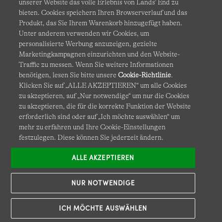
unserer Website das volle Erlebnis von Lands' End zu
bieten. Cookies speichern Ihren Browserverlauf und das
Produkt, das Sie Ihrem Warenkorb hinzugefügt haben.
AGB
Datenschutz & Sicherheit
Unter anderem verwenden wir Cookies, um
personalisierte Werbung anzuzeigen, gezielte
Cookies
-
Ich möchte auswählen
Barrierefreiheit
Marketingkampagnen einzurichten und den Website-
Traffic zu messen. Wenn Sie weitere Informationen
Site Map
Internationale Websites
benötigen, lesen Sie bitte unsere
Cookie-Richtlinie
.
Klicken Sie auf „ALLE AKZEPTIEREN“ um alle Cookies
zu akzeptieren, auf „Nur notwendige“ um nur die Cookies
Diese Website ist durch reCAPTCHA geschützt. Es gelten die
zu akzeptieren, die für die korrekte Funktion der Website
Datenschutzerklärung
und
Nutzungsbedingungen
von
erforderlich sind oder auf „Ich möchte auswählen“ um
Google.
mehr zu erfahren und Ihre Cookie-Einstellungen
festzulegen. Diese können Sie jederzeit ändern.
ALLE AKZEPTIEREN
NUR NOTWENDIGE
ICH MÖCHTE AUSWÄHLEN
© COPYRIGHT
LANDS' END EUROPE