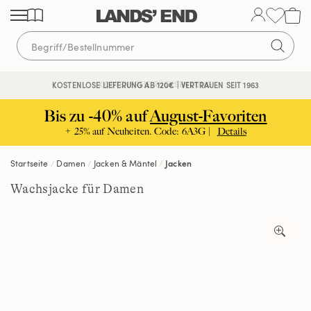
Direkt
Direkt
Direkt
zum
zur
zur
Inhalt
Navigation
Suche
KOSTENFREIE RÜCKSENDUNG
KOSTENLOSE LIEFERUNG AB 120€ | VERTRAUEN SEIT 1963
Bis zu -40% auf
August-Favoriten
+ 25% auf Neuheiten. Code: 6A3G |
Details
Startseite
Damen
Jacken & Mäntel
Jacken
Wachsjacke für Damen