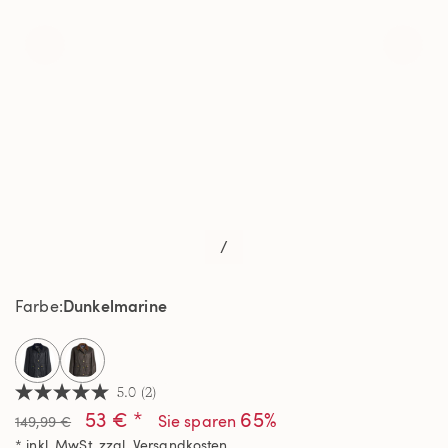
/
Dunkelmarine
Farbe
selected
5.0
(2)
5.0
53 € *
65%
von
Sie sparen
149,99 €
5
* inkl. MwSt. zzgl.
Versandkosten
Sternen,