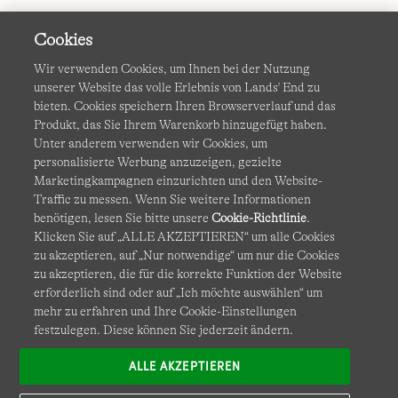
Cookies
Wir verwenden Cookies, um Ihnen bei der Nutzung
unserer Website das volle Erlebnis von Lands' End zu
bieten. Cookies speichern Ihren Browserverlauf und das
Produkt, das Sie Ihrem Warenkorb hinzugefügt haben.
AGB
Datenschutz & Sicherheit
Unter anderem verwenden wir Cookies, um
personalisierte Werbung anzuzeigen, gezielte
Cookies
-
Ich möchte auswählen
Barrierefreiheit
Marketingkampagnen einzurichten und den Website-
Traffic zu messen. Wenn Sie weitere Informationen
Site Map
Internationale Websites
benötigen, lesen Sie bitte unsere
Cookie-Richtlinie
.
Klicken Sie auf „ALLE AKZEPTIEREN“ um alle Cookies
zu akzeptieren, auf „Nur notwendige“ um nur die Cookies
Diese Website ist durch reCAPTCHA geschützt. Es gelten die
zu akzeptieren, die für die korrekte Funktion der Website
Datenschutzerklärung
und
Nutzungsbedingungen
von
erforderlich sind oder auf „Ich möchte auswählen“ um
Google.
mehr zu erfahren und Ihre Cookie-Einstellungen
festzulegen. Diese können Sie jederzeit ändern.
ALLE AKZEPTIEREN