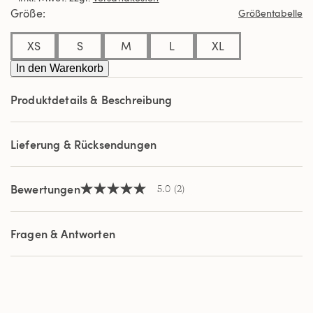
Durchschnittswert
Größe
Größentabelle
der
Bewertung.
Read
XS
S
M
L
XL
2
Reviews.
In den Warenkorb
Link
auf
Produktdetails & Beschreibung
derselben
Seite.
Lieferung & Rücksendungen
Bewertungen
5.0
(2)
5.0
von
5
Sternen,
Fragen & Antworten
Durchschnittswert
der
Bewertung.
Read
2
Reviews.
Link