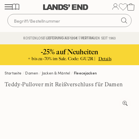
Direkt
Direkt
Direkt
zum
zur
zur
Inhalt
Navigation
Suche
KOSTENFREIE RÜCKSENDUNG
KOSTENLOSE LIEFERUNG AB 120€ | VERTRAUEN SEIT 1963
-25% auf Neuheiten
+ bis zu -70% im Sale. Code: GU2R |
Details
Startseite
Damen
Jacken & Mäntel
Fleecejacken
Teddy-Pullover mit Reißverschluss für Damen