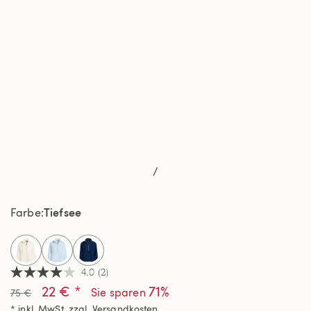
/
Tiefsee
Farbe
selected
4.0
(2)
4.0
22 € *
71%
von
Sie sparen
75 €
5
* inkl. MwSt. zzgl.
Versandkosten
Sternen,