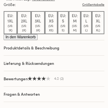
Durchschnittswert
Größe
Größentabelle
der
Bewertung.
EU:
EU:
EU:
EU:
EU:
EU:
EU:
EU:
Read
2
1XL
2XL
3XL
XS
S
M
L
XL
Reviews.
(US:
(US:
(US:
(US:
(US:
(US:
(US:
(US:
Link
1X)
2X)
3X)
XS)
S)
M)
L)
XL)
auf
derselben
In den Warenkorb
Seite.
Produktdetails & Beschreibung
Lieferung & Rücksendungen
Bewertungen
4.0
(2)
4.0
von
5
Sternen,
Fragen & Antworten
Durchschnittswert
der
Bewertung.
Read