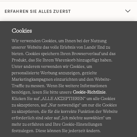
ERFAHREN SIE ALLES ZUERST
Cookies
Wir verwenden Cookies, um Ihnen bei der Nutzung
unserer Website das volle Erlebnis von Lands' End zu
bieten. Cookies speichern Ihren Browserverlauf und das
Produkt, das Sie Ihrem Warenkorb hinzugefügt haben.
AGB
Datenschutz & Sicherheit
Unter anderem verwenden wir Cookies, um
personalisierte Werbung anzuzeigen, gezielte
Cookies
-
Ich möchte auswählen
Barrierefreiheit
Marketingkampagnen einzurichten und den Website-
Traffic zu messen. Wenn Sie weitere Informationen
Site Map
Internationale Websites
benötigen, lesen Sie bitte unsere
Cookie-Richtlinie
.
Klicken Sie auf „ALLE AKZEPTIEREN“ um alle Cookies
zu akzeptieren, auf „Nur notwendige“ um nur die Cookies
Diese Website ist durch reCAPTCHA geschützt. Es gelten die
zu akzeptieren, die für die korrekte Funktion der Website
Datenschutzerklärung
und
Nutzungsbedingungen
von
erforderlich sind oder auf „Ich möchte auswählen“ um
Google.
mehr zu erfahren und Ihre Cookie-Einstellungen
festzulegen. Diese können Sie jederzeit ändern.