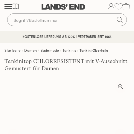
Direkt
Direkt
Direkt
zum
zur
zur
Inhalt
Navigation
Suche
KOSTENLOSE LIEFERUNG AB 120€ | VERTRAUEN SEIT 1963
Startseite
Damen
Bademode
Tankinis
Tankini Oberteile
Tankinitop CHLORRESISTENT mit V-Ausschnitt
Gemustert für Damen