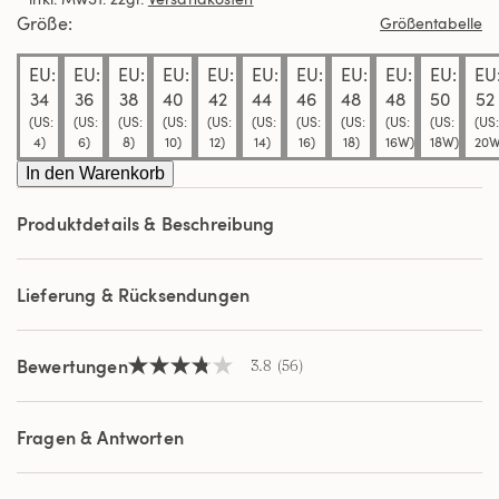
Sternen,
Durchschnittswert
Größe
Größentabelle
der
Bewertung.
EU:
EU:
EU:
EU:
EU:
EU:
EU:
EU:
EU:
EU:
EU
Read
56
34
36
38
40
42
44
46
48
48
50
52
Reviews.
(US:
(US:
(US:
(US:
(US:
(US:
(US:
(US:
(US:
(US:
(US:
Link
4)
6)
8)
10)
12)
14)
16)
18)
16W)
18W)
20W
auf
derselben
In den Warenkorb
Seite.
Produktdetails & Beschreibung
Lieferung & Rücksendungen
Bewertungen
3.8
(56)
3.8
von
5
Sternen,
Fragen & Antworten
Durchschnittswert
der
Bewertung.
Read