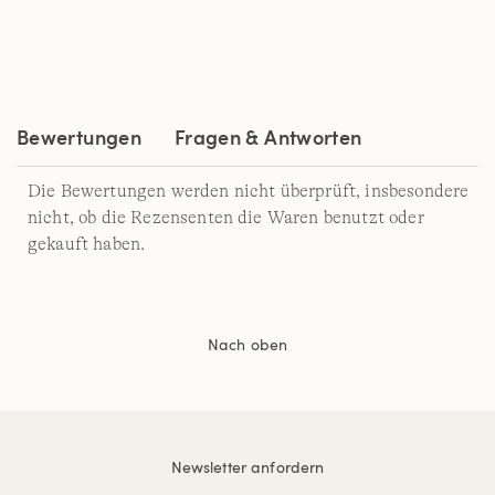
56
Reviews.
Link
auf
derselben
Seite.
Bewertungen
Fragen & Antworten
Die Bewertungen werden nicht überprüft, insbesondere
nicht, ob die Rezensenten die Waren benutzt oder
gekauft haben.
Nach oben
Newsletter anfordern