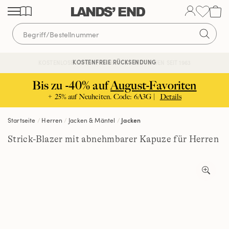
Direkt
Direkt
Direkt
zum
zur
zur
Inhalt
Navigation
Suche
KOSTENFREIE RÜCKSENDUNG
KOSTENLOSE LIEFERUNG AB 120€ | VERTRAUEN SEIT 1963
Bis zu -40% auf
August-Favoriten
+ 25% auf Neuheiten. Code: 6A3G |
Details
Startseite
Herren
Jacken & Mäntel
Jacken
Strick-Blazer mit abnehmbarer Kapuze für Herren