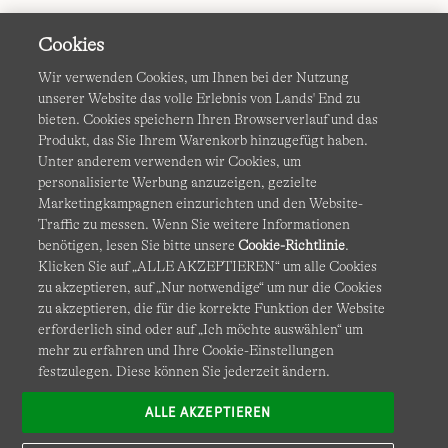
Cookies
Wir verwenden Cookies, um Ihnen bei der Nutzung
unserer Website das volle Erlebnis von Lands' End zu
bieten. Cookies speichern Ihren Browserverlauf und das
Produkt, das Sie Ihrem Warenkorb hinzugefügt haben.
AGB
Datenschutz & Sicherheit
Unter anderem verwenden wir Cookies, um
personalisierte Werbung anzuzeigen, gezielte
Cookies
-
Ich möchte auswählen
Barrierefreiheit
Marketingkampagnen einzurichten und den Website-
Traffic zu messen. Wenn Sie weitere Informationen
Site Map
Internationale Websites
benötigen, lesen Sie bitte unsere
Cookie-Richtlinie
.
Klicken Sie auf „ALLE AKZEPTIEREN“ um alle Cookies
zu akzeptieren, auf „Nur notwendige“ um nur die Cookies
Diese Website ist durch reCAPTCHA geschützt. Es gelten die
zu akzeptieren, die für die korrekte Funktion der Website
Datenschutzerklärung
und
Nutzungsbedingungen
von
erforderlich sind oder auf „Ich möchte auswählen“ um
Google.
mehr zu erfahren und Ihre Cookie-Einstellungen
festzulegen. Diese können Sie jederzeit ändern.
ALLE AKZEPTIEREN