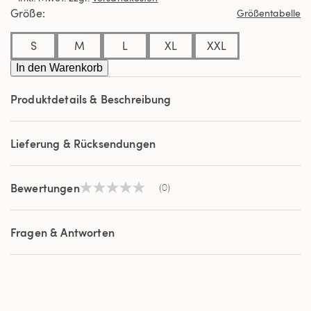
derselben
Größe
Größentabelle
Seite.
S
M
L
XL
XXL
In den Warenkorb
Produktdetails & Beschreibung
Lieferung & Rücksendungen
Bewertungen
(0)
Kein
Beurteilungswert
Link
auf
Fragen & Antworten
derselben
Seite.