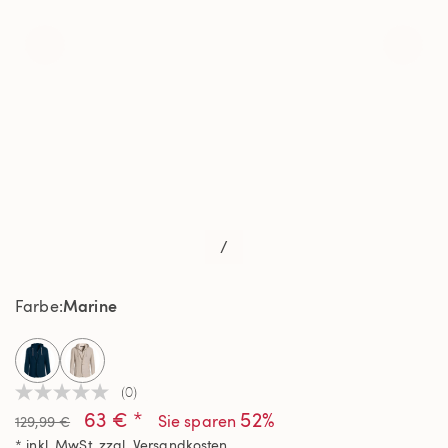
/
Marine
Farbe
selected
(0)
Kein
63 € *
52%
Beurteilungswert
Sie sparen
129,99 €
Link
* inkl. MwSt. zzgl.
Versandkosten
auf