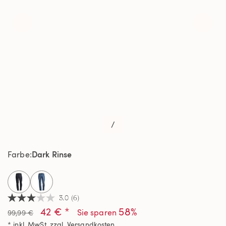
/
Dark Rinse
Farbe
selected
3.0
(6)
3.0
42 € *
58%
von
Sie sparen
99,99 €
5
* inkl. MwSt. zzgl.
Versandkosten
Sternen,