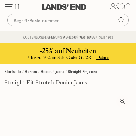
Direkt
Direkt
Direkt
zum
zur
zur
Inhalt
Navigation
Suche
KOSTENFREIE RÜCKSENDUNG
KOSTENLOSE LIEFERUNG AB 120€ | VERTRAUEN SEIT 1963
-25% auf Neuheiten
+ bis zu -70% im Sale. Code: GU2R |
Details
Startseite
Herren
Hosen
Jeans
Straight Fit Jeans
Straight Fit Stretch-Denim Jeans