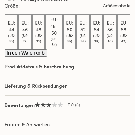
Durchschnittswert
Größe
Größentabelle
der
Bewertung.
EU:
Read
EU:
EU:
EU:
EU:
EU:
EU:
EU:
EU:
6
48-
Reviews.
44
46
48
50
52
54
56
58
50
Link
(US:
(US:
(US:
(US:
(US:
(US:
(US:
(US:
auf
(US:
30)
32)
33)
35)
36)
38)
40)
42)
derselben
34)
Seite.
In den Warenkorb
Produktdetails & Beschreibung
Lieferung & Rücksendungen
Bewertungen
3.0
(6)
3.0
von
5
Sternen,
Fragen & Antworten
Durchschnittswert
der