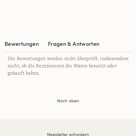
Bewertung.
Read
6
Reviews.
Link
auf
derselben
Seite.
Bewertungen
Fragen & Antworten
Die Bewertungen werden nicht überprüft, insbesondere
nicht, ob die Rezensenten die Waren benutzt oder
gekauft haben.
Nach oben
Newsletter anfordern