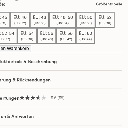
ße
Größentabelle
elben
e.
: 45
EU: 46
EU: 48
EU: 48-50
EU: 50
EU: 52
: 31)
(US: 32)
(US: 33)
(US: 34)
(US: 35)
(US: 36)
: 52-54
EU: 54
EU: 56
EU: 58
EU: 60
US: 37)
(US: 38)
(US: 40)
(US: 42)
(US: 44)
den Warenkorb
uktdetails & Beschreibung
ferung & Rücksendungen
ertungen
3.6
(38)
3.6
von
5
Sternen,
gen & Antworten
Durchschnittswert
der
Bewertung.