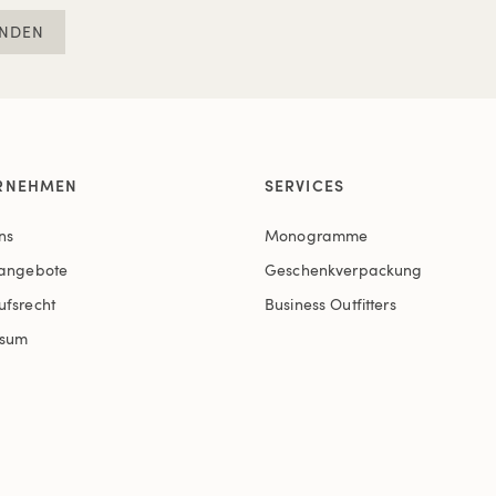
NDEN
RNEHMEN
SERVICES
ns
Monogramme
nangebote
Geschenkverpackung
ufsrecht
Business Outfitters
ssum