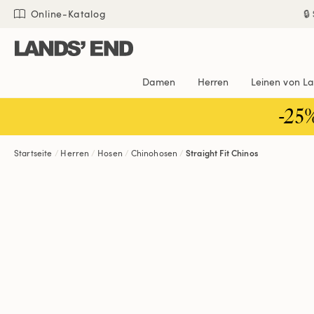
Direkt
Direkt
Direkt

Online-Katalog
zum
zur
zur
Inhalt
Navigation
Suche
Damen
Herren
Leinen von L
-25
Startseite
Herren
Hosen
Chinohosen
Straight Fit Chinos