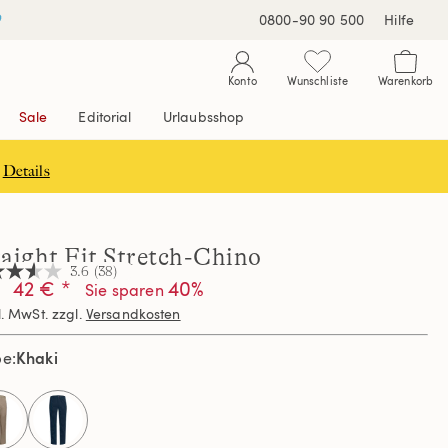
0800-90 90 500
Hilfe
Konto
Wunschliste
Warenkorb
Sale
Editorial
Urlaubsshop
Details
raight Fit Stretch-Chino
3.6
(38)
42 € *
40%
Sie sparen
l. MwSt. zzgl.
Versandkosten
nen,
hschnittswert
Khaki
be
ertung.
d
ews.
selected