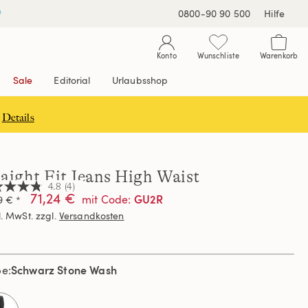
0800-90 90 500
Hilfe
Konto
Wunschliste
Warenkorb
Sale
Editorial
Urlaubsshop
Details
raight Fit Jeans High Waist
4.8
(4)
71,24 €
GU2R
mit Code
:
9 € *
l. MwSt. zzgl.
Versandkosten
nen,
hschnittswert
ertung.
Schwarz Stone Wash
d
be
ews.