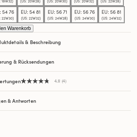
: 18W32)
(US: 20W28)
(US: 20W30)
(US: 20W32)
(US: 22W28)
: 54 76
EU: 54 81
EU: 56 71
EU: 56 76
EU: 56 81
: 22W30)
(US: 22W32)
(US: 24W28)
(US: 24W30)
(US: 24W32)
den Warenkorb
uktdetails & Beschreibung
ferung & Rücksendungen
ertungen
4.8
(4)
4.8
von
5
Sternen,
gen & Antworten
Durchschnittswert
der
Bewertung.
Read
4
Reviews.
Link
auf