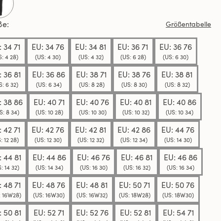
selected
elben
e.
ße
Größentabelle
 34 71
EU: 34 76
EU: 34 81
EU: 36 71
EU: 36 76
(US: 4 28)
(US: 4 30)
(US: 4 32)
(US: 6 28)
(US: 6 30)
: 36 81
EU: 36 86
EU: 38 71
EU: 38 76
EU: 38 81
(US: 6 32)
(US: 6 34)
(US: 8 28)
(US: 8 30)
(US: 8 32)
: 38 86
EU: 40 71
EU: 40 76
EU: 40 81
EU: 40 86
(US: 8 34)
(US: 10 28)
(US: 10 30)
(US: 10 32)
(US: 10 34)
 42 71
EU: 42 76
EU: 42 81
EU: 42 86
EU: 44 76
: 12 28)
(US: 12 30)
(US: 12 32)
(US: 12 34)
(US: 14 30)
: 44 81
EU: 44 86
EU: 46 76
EU: 46 81
EU: 46 86
: 14 32)
(US: 14 34)
(US: 16 30)
(US: 16 32)
(US: 16 34)
: 48 71
EU: 48 76
EU: 48 81
EU: 50 71
EU: 50 76
: 16W28)
(US: 16W30)
(US: 16W32)
(US: 18W28)
(US: 18W30)
: 50 81
EU: 52 71
EU: 52 76
EU: 52 81
EU: 54 71