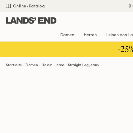
Direkt
Direkt
Direkt

Online-Katalog
zum
zur
zur
Inhalt
Navigation
Suche
Damen
Herren
Leinen von L
-25
Startseite
Damen
Hosen
Jeans
Straight Leg Jeans