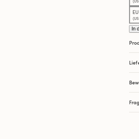
(US
EU
(US
In 
Prod
Lie
Bew
Fra