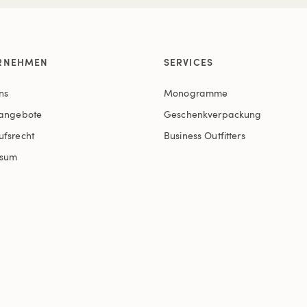
RNEHMEN
SERVICES
ns
Monogramme
nangebote
Geschenkverpackung
ufsrecht
Business Outfitters
ssum