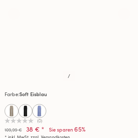
/
Soft Eisblau
Farbe
selected
(0)
Kein
38 € *
65%
Beurteilungswert
Sie sparen
109,99 €
Link
* inkl. MwSt. zzgl.
Versandkosten
auf