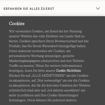
ERFAHREN SIE ALLES ZUERST
Cookies
Wir verwenden Cookies, um Ihnen bei der Nutzung
unserer Website das volle Erlebnis von Lands' End zu
bieten. Cookies speichern Ihren Browserverlauf und das
Produkt, das Sie Ihrem Warenkorb hinzugefügt haben.
AGB
Datenschutz & Sicherheit
Unter anderem verwenden wir Cookies, um
personalisierte Werbung anzuzeigen, gezielte
Cookies
-
Ich möchte auswählen
Barrierefreiheit
Marketingkampagnen einzurichten und den Website-
Traffic zu messen. Wenn Sie weitere Informationen
Site Map
Internationale Websites
benötigen, lesen Sie bitte unsere
Cookie-Richtlinie
.
Klicken Sie auf „ALLE AKZEPTIEREN“ um alle Cookies
zu akzeptieren, auf „Nur notwendige“ um nur die Cookies
Diese Website ist durch reCAPTCHA geschützt. Es gelten die
zu akzeptieren, die für die korrekte Funktion der Website
Datenschutzerklärung
und
Nutzungsbedingungen
von
erforderlich sind oder auf „Ich möchte auswählen“ um
Google.
mehr zu erfahren und Ihre Cookie-Einstellungen
festzulegen. Diese können Sie jederzeit ändern.