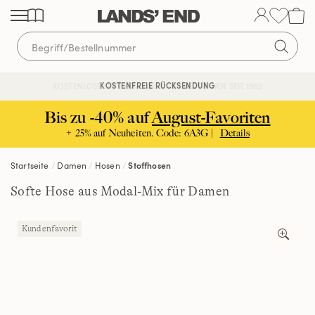
Direkt
Direkt
Direkt
zum
zur
zur
Inhalt
Navigation
Suche
KOSTENFREIE RÜCKSENDUNG
KOSTENLOSE LIEFERUNG AB 120€ | VERTRAUEN SEIT 1963
Bis zu -40% auf
August-Favoriten
+ 25% auf Neuheiten. Code: 6A3G |
Details
Startseite
Damen
Hosen
Stoffhosen
Softe Hose aus Modal-Mix für Damen