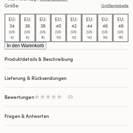
derselben
Größe
Größentabelle
Seite.
EU:
EU:
EU:
EU:
EU:
EU:
EU:
EU:
34
36
38
40
42
44
46
48
(US:
(US:
(US:
(US:
(US:
(US:
(US:
(US:
4)
6)
8)
10)
12)
14)
16)
18)
In den Warenkorb
Produktdetails & Beschreibung
Lieferung & Rücksendungen
Bewertungen
(0)
Kein
Beurteilungswert
Link
auf
Fragen & Antworten
derselben
Seite.