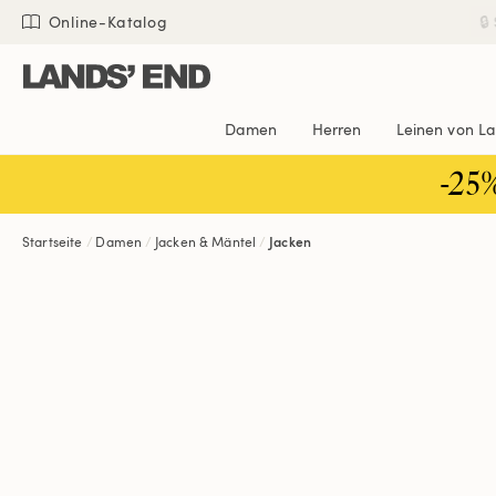
Direkt
Direkt
Direkt

Online-Katalog
zum
zur
zur
Inhalt
Navigation
Suche
Damen
Herren
Leinen von L
-25
Startseite
Damen
Jacken & Mäntel
Jacken