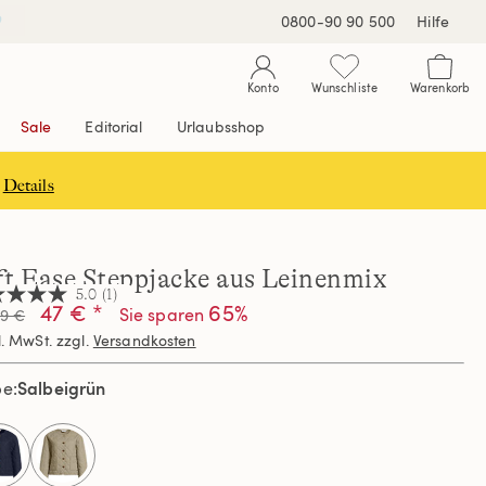
0800-90 90 500
Hilfe
Konto
Wunschliste
Warenkorb
Sale
Editorial
Urlaubsshop
Details
ft Ease Steppjacke aus Leinenmix
5.0
(1)
47 € *
65%
Sie sparen
99 €
l. MwSt. zzgl.
Versandkosten
nen,
hschnittswert
Salbeigrün
be
ertung.
d
ew.
selected