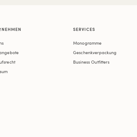
RNEHMEN
SERVICES
ns
Monogramme
nangebote
Geschenkverpackung
ufsrecht
Business Outfitters
ssum