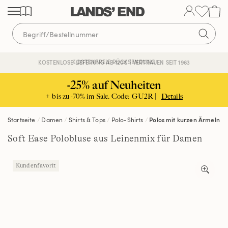
Direkt
Direkt
Direkt
zum
zur
zur
Inhalt
Navigation
Suche
KOSTENFREIE RÜCKSENDUNG
KOSTENLOSE LIEFERUNG AB 120€ | VERTRAUEN SEIT 1963
-25% auf Neuheiten
+ bis zu -70% im Sale. Code: GU2R |
Details
Startseite
Damen
Shirts & Tops
Polo-Shirts
Polos mit kurzen Ärmeln
Soft Ease Polobluse aus Leinenmix für Damen