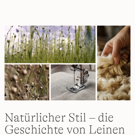
7
Reviews.
Link
auf
derselben
Seite.
Natürlicher Stil – die
Geschichte von Leinen