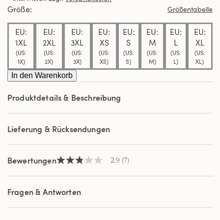
Durchschnittswert
Größe
Größentabelle
der
Bewertung.
EU:
EU:
EU:
EU:
EU:
EU:
EU:
EU:
Read
7
1XL
2XL
3XL
XS
S
M
L
XL
Reviews.
(US:
(US:
(US:
(US:
(US:
(US:
(US:
(US:
Link
1X)
2X)
3X)
XS)
S)
M)
L)
XL)
auf
derselben
In den Warenkorb
Seite.
Produktdetails & Beschreibung
Lieferung & Rücksendungen
Bewertungen
2.9
(7)
2.9
von
5
Sternen,
Fragen & Antworten
Durchschnittswert
der
Bewertung.
Read