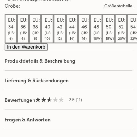
Durchschnittswert
Größe
Größentabelle
der
Bewertung.
EU:
EU:
EU:
EU:
EU:
EU:
EU:
EU:
EU:
EU:
EU
Read
11
34
36
38
40
42
44
46
48
50
52
54
Reviews.
(US:
(US:
(US:
(US:
(US:
(US:
(US:
(US:
(US:
(US:
(US:
Link
4)
6)
8)
10)
12)
14)
16)
16W)
18W)
20W)
22W
auf
derselben
In den Warenkorb
Seite.
Produktdetails & Beschreibung
Lieferung & Rücksendungen
Bewertungen
2.5
(11)
2.5
von
5
Sternen,
Fragen & Antworten
Durchschnittswert
der
Bewertung.
Read