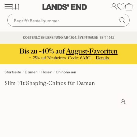
Direkt
Direkt
Direkt
zum
zur
zur
Inhalt
Navigation
Suche
KOSTENFREIE RÜCKSENDUNG
KOSTENLOSE LIEFERUNG AB 120€ | VERTRAUEN SEIT 1963
Bis zu -40% auf
August-Favoriten
+ 25% auf Neuheiten. Code: 6A3G |
Details
Startseite
Damen
Hosen
Chinohosen
Slim Fit Shaping-Chinos für Damen