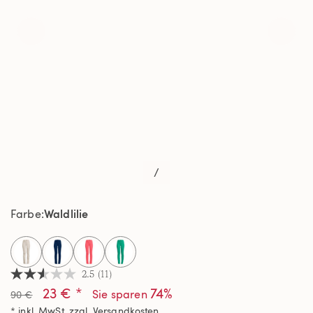
/
Waldlilie
Farbe
selected
2.5
(11)
2.5
23 € *
74%
von
Sie sparen
90 €
5
* inkl. MwSt. zzgl.
Versandkosten
Sternen,