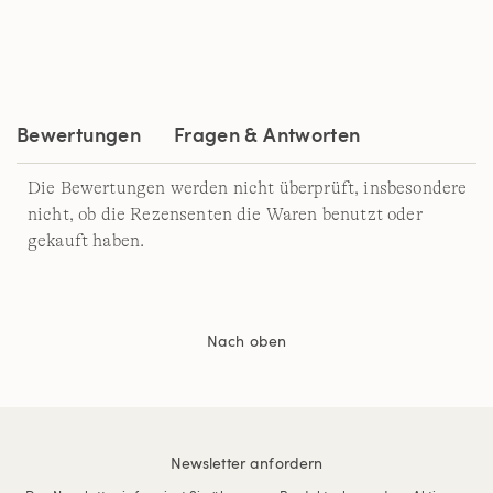
11
Reviews.
Link
auf
derselben
Seite.
Bewertungen
Fragen & Antworten
Die Bewertungen werden nicht überprüft, insbesondere
nicht, ob die Rezensenten die Waren benutzt oder
gekauft haben.
Nach oben
Newsletter anfordern