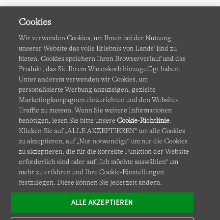
Cookies
Wir verwenden Cookies, um Ihnen bei der Nutzung
unserer Website das volle Erlebnis von Lands' End zu
bieten. Cookies speichern Ihren Browserverlauf und das
Produkt, das Sie Ihrem Warenkorb hinzugefügt haben.
AGB
Datenschutz & Sicherheit
Unter anderem verwenden wir Cookies, um
personalisierte Werbung anzuzeigen, gezielte
Cookies
-
Ich möchte auswählen
Barrierefreiheit
Marketingkampagnen einzurichten und den Website-
Traffic zu messen. Wenn Sie weitere Informationen
Site Map
Internationale Websites
benötigen, lesen Sie bitte unsere
Cookie-Richtlinie
.
Klicken Sie auf „ALLE AKZEPTIEREN“ um alle Cookies
zu akzeptieren, auf „Nur notwendige“ um nur die Cookies
Diese Website ist durch reCAPTCHA geschützt. Es gelten die
zu akzeptieren, die für die korrekte Funktion der Website
Datenschutzerklärung
und
Nutzungsbedingungen
von
erforderlich sind oder auf „Ich möchte auswählen“ um
Google.
mehr zu erfahren und Ihre Cookie-Einstellungen
festzulegen. Diese können Sie jederzeit ändern.
ALLE AKZEPTIEREN