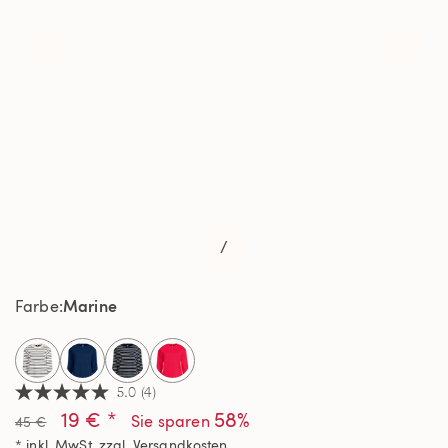
/
Marine
Farbe
selected
5.0
(4)
5.0
19 € *
58%
von
Sie sparen
45 €
5
* inkl. MwSt. zzgl.
Versandkosten
Sternen,