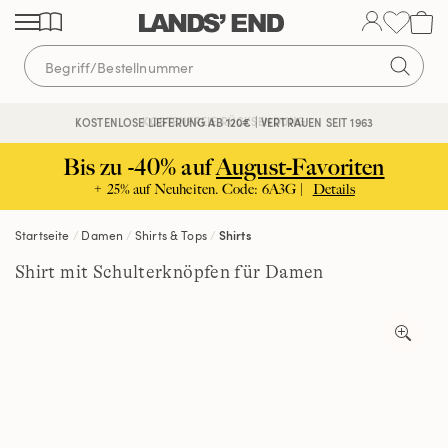
Direkt
Direkt
Direkt
zum
zur
zur
Inhalt
Navigation
Suche
KOSTENFREIE RÜCKSENDUNG
KOSTENLOSE LIEFERUNG AB 120€ | VERTRAUEN SEIT 1963
Bis zu -40% auf
August-Favoriten
+ 25% auf Neuheiten. Code: 6A3G |
Details
Startseite
Damen
Shirts & Tops
Shirts
Shirt mit Schulterknöpfen für Damen