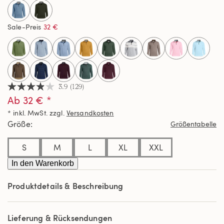
Sale-Preis
32 €
select
3.9
(129)
3.9
Ab 32 € *
von
5
* inkl. MwSt. zzgl.
Versandkosten
Sternen,
Durchschnittswert
Größe
Größentabelle
der
Bewertung.
Read
S
M
L
XL
XXL
129
Reviews.
In den Warenkorb
Link
auf
Produktdetails & Beschreibung
derselben
Seite.
Lieferung & Rücksendungen