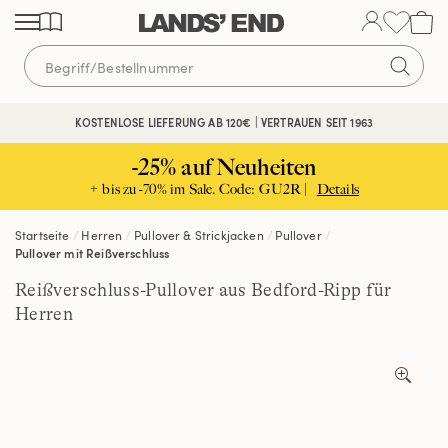
Direkt
Direkt
Direkt
zum
zur
zur
Inhalt
Navigation
Suche
KOSTENLOSE LIEFERUNG AB 120€ | VERTRAUEN SEIT 1963
-25% auf Neuheiten
+ bis zu -70% im Sale. Code: GU2R |
Details
Startseite
Herren
Pullover & Strickjacken
Pullover
Pullover mit Reißverschluss
Reißverschluss-Pullover aus Bedford-Ripp für
Herren