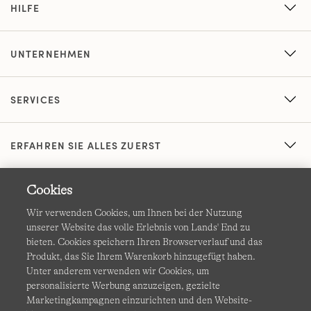
HILFE
UNTERNEHMEN
SERVICES
ERFAHREN SIE ALLES ZUERST
Cookies
Wir verwenden Cookies, um Ihnen bei der Nutzung
unserer Website das volle Erlebnis von Lands' End zu
bieten. Cookies speichern Ihren Browserverlauf und das
Produkt, das Sie Ihrem Warenkorb hinzugefügt haben.
AGB
Datenschutz & Sicherheit
Unter anderem verwenden wir Cookies, um
personalisierte Werbung anzuzeigen, gezielte
Cookies
-
Ich möchte auswählen
Barrierefreiheit
Marketingkampagnen einzurichten und den Website-