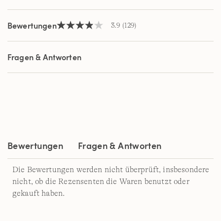
Bewertungen
3.9
(129)
3.9
von
5
Sternen,
Fragen & Antworten
Durchschnittswert
der
Bewertung.
Read
129
Reviews.
Link
auf
derselben
Seite.
Bewertungen
Fragen & Antworten
Die Bewertungen werden nicht überprüft, insbesondere
nicht, ob die Rezensenten die Waren benutzt oder
gekauft haben.