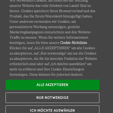
Wir verwenden Cookies, um Ihnen bei der Nutzung
unserer Website das volle Erlebnis von Lands' End zu
bieten. Cookies speichern Ihren Browserverlauf und das
Produkt, das Sie Ihrem Warenkorb hinzugefügt haben.
AGB
Datenschutz & Sicherheit
Unter anderem verwenden wir Cookies, um
personalisierte Werbung anzuzeigen, gezielte
Cookies
-
Ich möchte auswählen
Barrierefreiheit
Marketingkampagnen einzurichten und den Website-
Traffic zu messen. Wenn Sie weitere Informationen
Site Map
Internationale Websites
benötigen, lesen Sie bitte unsere
Cookie-Richtlinie
.
Klicken Sie auf „ALLE AKZEPTIEREN“ um alle Cookies
zu akzeptieren, auf „Nur notwendige“ um nur die Cookies
Diese Website ist durch reCAPTCHA geschützt. Es gelten die
zu akzeptieren, die für die korrekte Funktion der Website
Datenschutzerklärung
und
Nutzungsbedingungen
von
erforderlich sind oder auf „Ich möchte auswählen“ um
Google.
mehr zu erfahren und Ihre Cookie-Einstellungen
festzulegen. Diese können Sie jederzeit ändern.
ALLE AKZEPTIEREN
NUR NOTWENDIGE
ICH MÖCHTE AUSWÄHLEN
© COPYRIGHT
LANDS' END EUROPE