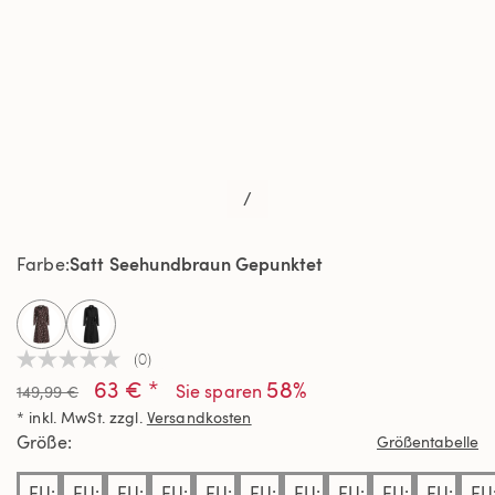
/
Satt Seehundbraun Gepunktet
Farbe
selected
(0)
Kein
63 € *
58%
Beurteilungswert
Sie sparen
149,99 €
Link
* inkl. MwSt. zzgl.
Versandkosten
auf
derselben
Größe
Größentabelle
Seite.
EU:
EU:
EU:
EU:
EU:
EU:
EU:
EU:
EU:
EU:
EU