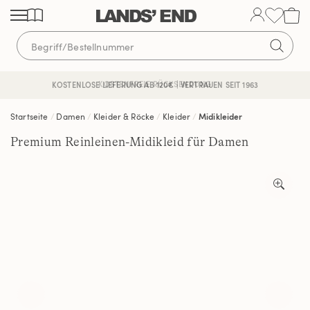
Direkt
Direkt
Direkt
zum
zur
zur
Inhalt
Navigation
Suche
KOSTENFREIE RÜCKSENDUNG
KOSTENLOSE LIEFERUNG AB 120€ | VERTRAUEN SEIT 1963
Startseite
Damen
Kleider & Röcke
Kleider
Midikleider
Premium Reinleinen-Midikleid für Damen