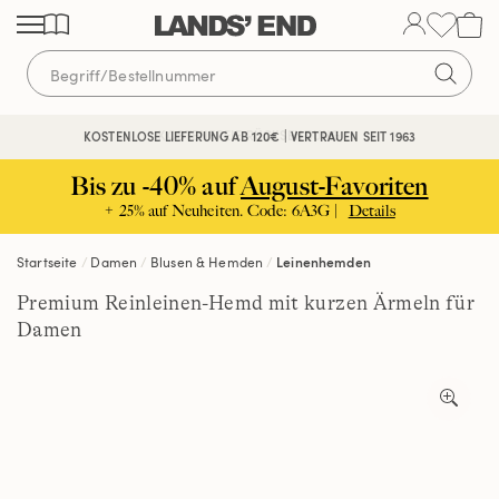
Direkt
Direkt
Direkt
zum
zur
zur
Inhalt
Navigation
Suche
KOSTENFREIE RÜCKSENDUNG
KOSTENLOSE LIEFERUNG AB 120€ | VERTRAUEN SEIT 1963
Bis zu -40% auf
August-Favoriten
+ 25% auf Neuheiten. Code: 6A3G |
Details
Startseite
Damen
Blusen & Hemden
Leinenhemden
Premium Reinleinen-Hemd mit kurzen Ärmeln für
Damen