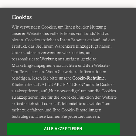
Cookies
Wir verwenden Cookies, um Ihnen bei der Nutzung
unserer Website das volle Erlebnis von Lands' End zu
bieten. Cookies speichern Ihren Browserverlauf und das
Produkt, das Sie Ihrem Warenkorb hinzugefügt haben.
AGB
Datenschutz & Sicherheit
Unter anderem verwenden wir Cookies, um
personalisierte Werbung anzuzeigen, gezielte
Cookies
-
Ich möchte auswählen
Barrierefreiheit
Marketingkampagnen einzurichten und den Website-
Traffic zu messen. Wenn Sie weitere Informationen
Site Map
Internationale Websites
benötigen, lesen Sie bitte unsere
Cookie-Richtlinie
.
Klicken Sie auf „ALLE AKZEPTIEREN“ um alle Cookies
zu akzeptieren, auf „Nur notwendige“ um nur die Cookies
Diese Website ist durch reCAPTCHA geschützt. Es gelten die
zu akzeptieren, die für die korrekte Funktion der Website
Datenschutzerklärung
und
Nutzungsbedingungen
von
erforderlich sind oder auf „Ich möchte auswählen“ um
Google.
mehr zu erfahren und Ihre Cookie-Einstellungen
festzulegen. Diese können Sie jederzeit ändern.
ALLE AKZEPTIEREN