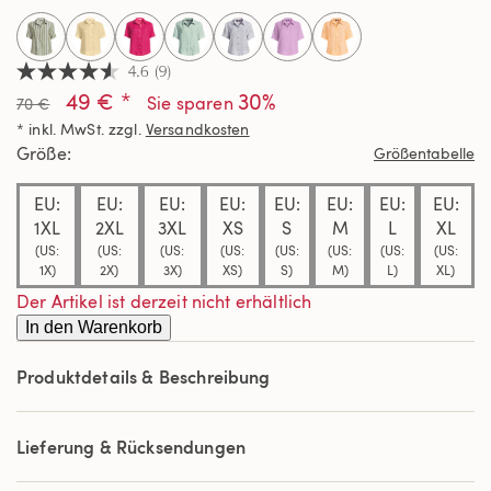
selected
4.6
(9)
4.6
49 € *
30%
von
Sie sparen
70 €
5
* inkl. MwSt. zzgl.
Versandkosten
Sternen,
Durchschnittswert
Größe
Größentabelle
der
Bewertung.
EU:
EU:
EU:
EU:
EU:
EU:
EU:
EU:
Read
9
1XL
2XL
3XL
XS
S
M
L
XL
Reviews.
(US:
(US:
(US:
(US:
(US:
(US:
(US:
(US:
Link
1X)
2X)
3X)
XS)
S)
M)
L)
XL)
auf
derselben
Der Artikel ist derzeit nicht erhältlich
Seite.
In den Warenkorb
Produktdetails & Beschreibung
Lieferung & Rücksendungen