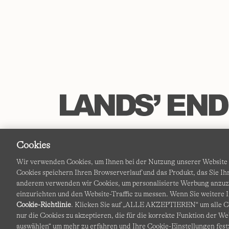
Cookies
Wir verwenden Cookies, um Ihnen bei der Nutzung unserer Website d
Cookies speichern Ihren Browserverlauf und das Produkt, das Sie 
anderem verwenden wir Cookies, um personalisierte Werbung anzu
einzurichten und den Website-Traffic zu messen. Wenn Sie weitere I
Cookie-Richtlinie
. Klicken Sie auf „ALLE AKZEPTIEREN“ um alle Co
nur die Cookies zu akzeptieren, die für die korrekte Funktion der We
auswählen“ um mehr zu erfahren und Ihre Cookie-Einstellungen fest