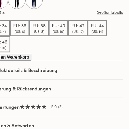
ews.
selected
ße
Größentabelle
elben
e.
: 34
EU: 36
EU: 38
EU: 40
EU: 42
EU: 44
: 4)
(US: 6)
(US: 8)
(US: 10)
(US: 12)
(US: 14)
: 46
: 16)
den Warenkorb
uktdetails & Beschreibung
ferung & Rücksendungen
ertungen
5.0
(3)
5.0
von
5
Sternen,
gen & Antworten
Durchschnittswert