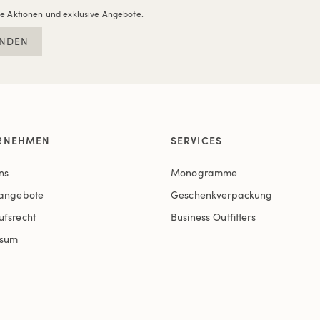
re Aktionen und exklusive Angebote.
NDEN
RNEHMEN
SERVICES
ns
Monogramme
nangebote
Geschenkverpackung
ufsrecht
Business Outfitters
ssum