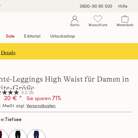
0800-90 90 500
Hilfe
Konto
Wunschliste
Warenkorb
Sale
Editorial
Urlaubsshop
Details
nté-Leggings High Waist für Damen in
tite-Größe
5.0
(3)
20 € *
71%
Sie sparen
l. MwSt. zzgl.
Versandkosten
nen,
hschnittswert
Tiefsee
be
ertung.
d