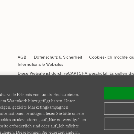
AGB
Datenschutz & Sicherheit
Cookies
-
Ich möchte a
Internationale Websites
Diese Website ist durch reCAPTCHA geschützt. Es gelten di
Nutzungsbedingungen
von Google.
as volle Erlebnis von Lands' End zu bieten.
Ihrem Warenkorb hinzugefügt haben. Unter
zeigen, gezielte Marketingkampagnen
nformationen benötigen, lesen Sie bitte unsere
okies zu akzeptieren, auf „Nur notwendige“ um
bsite erforderlich sind oder auf „Ich möchte
© COPYRIGHT
LANDS' END EUROPE
zulegen. Diese können Sie jederzeit ändern.