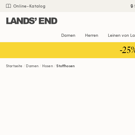
Direkt
Direkt
Direkt

Online-Katalog
zum
zur
zur
Inhalt
Navigation
Suche
Damen
Herren
Leinen von L
-25
Startseite
Damen
Hosen
Stoffhosen