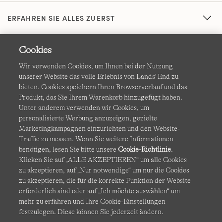
ERFAHREN SIE ALLES ZUERST
Cookies
Wir verwenden Cookies, um Ihnen bei der Nutzung
unserer Website das volle Erlebnis von Lands' End zu
bieten. Cookies speichern Ihren Browserverlauf und das
Produkt, das Sie Ihrem Warenkorb hinzugefügt haben.
AGB
Datenschutz & Sicherheit
Unter anderem verwenden wir Cookies, um
personalisierte Werbung anzuzeigen, gezielte
Cookies
-
Ich möchte auswählen
Barrierefreiheit
Marketingkampagnen einzurichten und den Website-
Traffic zu messen. Wenn Sie weitere Informationen
Site Map
Internationale Websites
benötigen, lesen Sie bitte unsere
Cookie-Richtlinie
.
Klicken Sie auf „ALLE AKZEPTIEREN“ um alle Cookies
zu akzeptieren, auf „Nur notwendige“ um nur die Cookies
Diese Website ist durch reCAPTCHA geschützt. Es gelten die
zu akzeptieren, die für die korrekte Funktion der Website
Datenschutzerklärung
und
Nutzungsbedingungen
von
erforderlich sind oder auf „Ich möchte auswählen“ um
Google.
mehr zu erfahren und Ihre Cookie-Einstellungen
festzulegen. Diese können Sie jederzeit ändern.