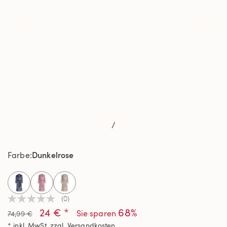
/
Dunkelrose
Farbe
selected
(0)
Kein
24 € *
68%
Beurteilungswert
Sie sparen
74,99 €
Link
* inkl. MwSt. zzgl.
Versandkosten
auf