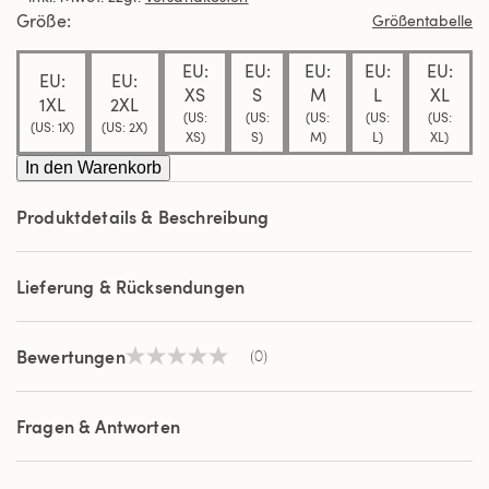
derselben
Größe
Größentabelle
Seite.
EU:
EU:
EU:
EU:
EU:
EU:
EU:
XS
S
M
L
XL
1XL
2XL
(US:
(US:
(US:
(US:
(US:
(US: 1X)
(US: 2X)
XS)
S)
M)
L)
XL)
In den Warenkorb
Produktdetails & Beschreibung
Lieferung & Rücksendungen
Bewertungen
(0)
Kein
Beurteilungswert
Link
auf
Fragen & Antworten
derselben
Seite.