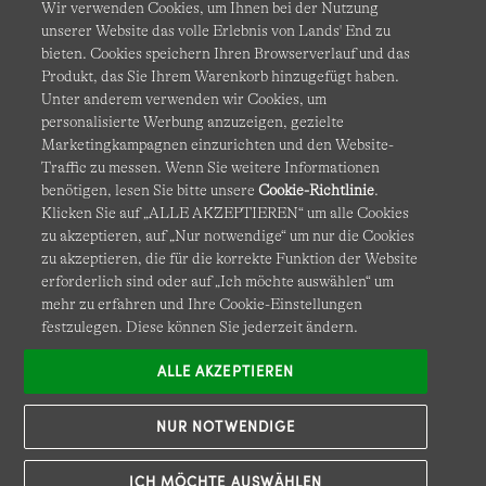
Wir verwenden Cookies, um Ihnen bei der Nutzung
unserer Website das volle Erlebnis von Lands' End zu
bieten. Cookies speichern Ihren Browserverlauf und das
Produkt, das Sie Ihrem Warenkorb hinzugefügt haben.
AGB
Datenschutz & Sicherheit
Unter anderem verwenden wir Cookies, um
personalisierte Werbung anzuzeigen, gezielte
Cookies
-
Ich möchte auswählen
Barrierefreiheit
Marketingkampagnen einzurichten und den Website-
Traffic zu messen. Wenn Sie weitere Informationen
Site Map
Internationale Websites
benötigen, lesen Sie bitte unsere
Cookie-Richtlinie
.
Klicken Sie auf „ALLE AKZEPTIEREN“ um alle Cookies
zu akzeptieren, auf „Nur notwendige“ um nur die Cookies
Diese Website ist durch reCAPTCHA geschützt. Es gelten die
zu akzeptieren, die für die korrekte Funktion der Website
Datenschutzerklärung
und
Nutzungsbedingungen
von
erforderlich sind oder auf „Ich möchte auswählen“ um
Google.
mehr zu erfahren und Ihre Cookie-Einstellungen
festzulegen. Diese können Sie jederzeit ändern.
ALLE AKZEPTIEREN
NUR NOTWENDIGE
ICH MÖCHTE AUSWÄHLEN