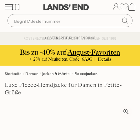
Direkt
Direkt
Direkt
zum
zur
zur
Inhalt
Navigation
Suche
KOSTENFREIE RÜCKSENDUNG
KOSTENLOSE LIEFERUNG AB 120€ | VERTRAUEN SEIT 1963
Bis zu -40% auf
August-Favoriten
+ 25% auf Neuheiten. Code: 6A3G |
Details
Startseite
Damen
Jacken & Mäntel
Fleecejacken
Luxe Fleece-Hemdjacke für Damen in Petite-
Größe