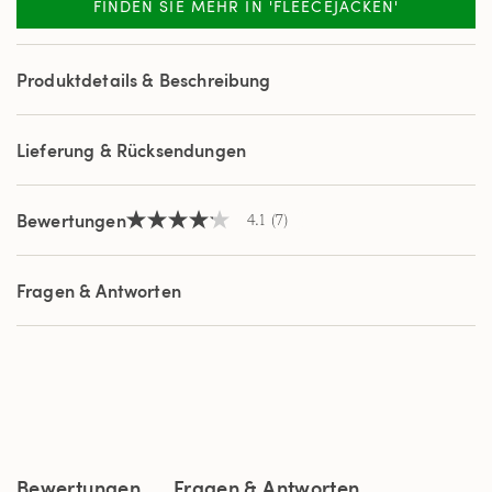
FINDEN SIE MEHR IN 'FLEECEJACKEN'
7
Reviews.
Link
auf
Produktdetails & Beschreibung
derselben
Seite.
Lieferung & Rücksendungen
Bewertungen
4.1
(7)
4.1
von
5
Sternen,
Fragen & Antworten
Durchschnittswert
der
Bewertung.
Read
7
Reviews.
Link
auf
derselben
Seite.
Bewertungen
Fragen & Antworten