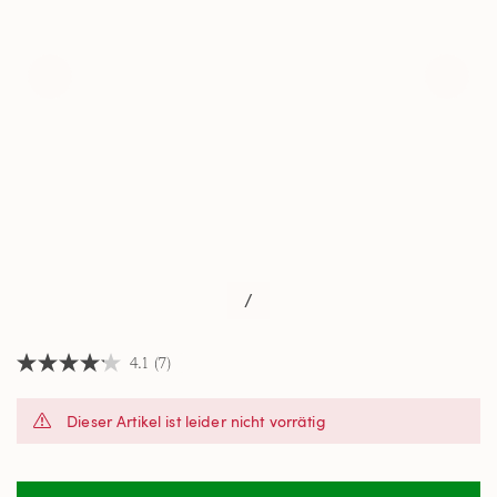
/
4.1
(7)
4.1
von
5
Dieser Artikel ist leider nicht vorrätig
Sternen,
Durchschnittswert
der
Bewertung.
Read