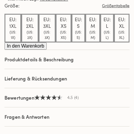
Durchschnittswert
Größe
Größentabelle
der
Bewertung.
EU:
EU:
EU:
EU:
EU:
EU:
EU:
EU:
Read
4
1XL
2XL
3XL
XS
S
M
L
XL
Reviews.
(US:
(US:
(US:
(US:
(US:
(US:
(US:
(US:
Link
1X)
2X)
3X)
XS)
S)
M)
L)
XL)
auf
derselben
In den Warenkorb
Seite.
Produktdetails & Beschreibung
Lieferung & Rücksendungen
Bewertungen
4.5
(4)
4.5
von
5
Sternen,
Fragen & Antworten
Durchschnittswert
der
Bewertung.
Read