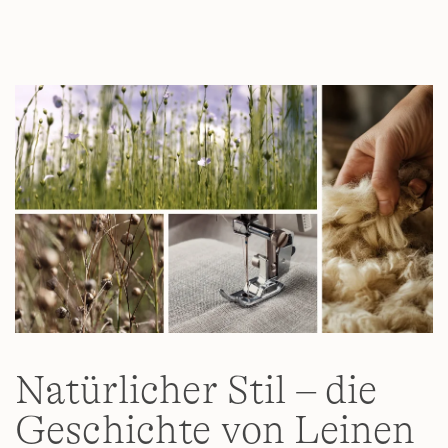
4
Reviews.
Link
auf
derselben
Seite.
Natürlicher Stil – die
Geschichte von Leinen