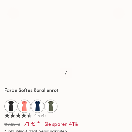
/
Softes Korallenrot
Farbe
selected
4.5
(4)
4.5
71 € *
41%
von
Sie sparen
119,99 €
5
* inkl. MwSt. zzgl.
Versandkosten
Sternen,