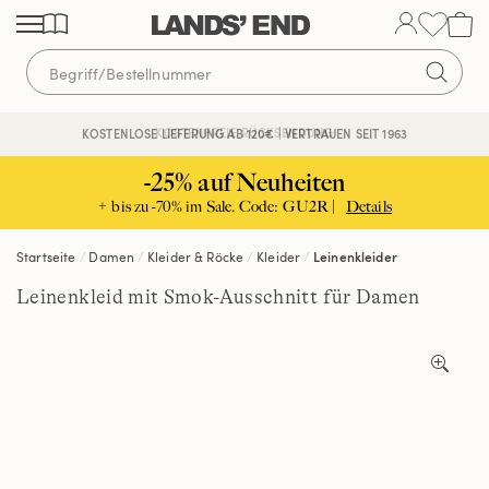
Direkt
Direkt
Direkt
zum
zur
zur
Inhalt
Navigation
Suche
KOSTENFREIE RÜCKSENDUNG
KOSTENLOSE LIEFERUNG AB 120€ | VERTRAUEN SEIT 1963
-25% auf Neuheiten
+ bis zu -70% im Sale. Code: GU2R |
Details
Startseite
Damen
Kleider & Röcke
Kleider
Leinenkleider
Leinenkleid mit Smok-Ausschnitt für Damen