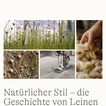
4
Reviews.
Link
auf
derselben
Seite.
Natürlicher Stil – die
Geschichte von Leinen