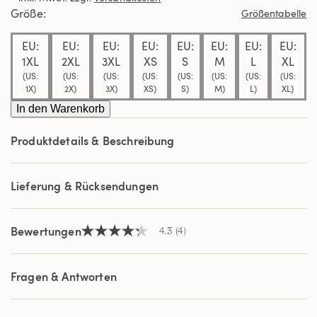
Durchschnittswert
Größe
Größentabelle
der
Bewertung.
EU:
EU:
EU:
EU:
EU:
EU:
EU:
EU:
Read
4
1XL
2XL
3XL
XS
S
M
L
XL
Reviews.
(US:
(US:
(US:
(US:
(US:
(US:
(US:
(US:
Link
1X)
2X)
3X)
XS)
S)
M)
L)
XL)
auf
derselben
In den Warenkorb
Seite.
Produktdetails & Beschreibung
Lieferung & Rücksendungen
Bewertungen
4.3
(4)
4.3
von
5
Sternen,
Fragen & Antworten
Durchschnittswert
der
Bewertung.
Read