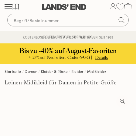
Direkt
Direkt
Direkt
zum
zur
zur
Inhalt
Navigation
Suche
KOSTENFREIE RÜCKSENDUNG
KOSTENLOSE LIEFERUNG AB 120€ | VERTRAUEN SEIT 1963
Bis zu -40% auf
August-Favoriten
+ 25% auf Neuheiten. Code: 6A3G |
Details
Startseite
Damen
Kleider & Röcke
Kleider
Midikleider
Leinen-Midikleid für Damen in Petite-Größe