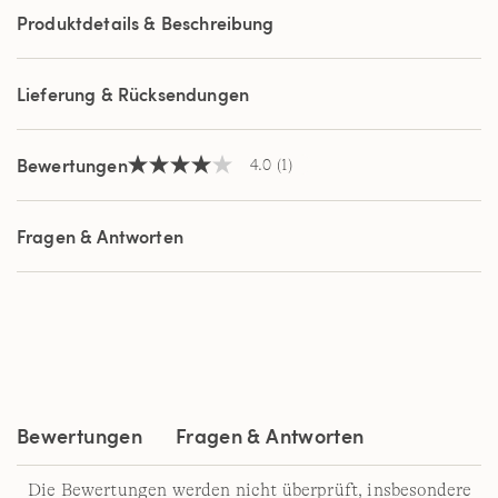
a
Produktdetails & Beschreibung
Review.
Link
auf
derselben
Lieferung & Rücksendungen
Seite.
Bewertungen
4.0
(1)
4.0
von
5
Sternen,
Fragen & Antworten
Durchschnittswert
der
Bewertung.
Read
a
Review.
Link
auf
derselben
Seite.
Bewertungen
Fragen & Antworten
Die Bewertungen werden nicht überprüft, insbesondere