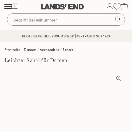
Direkt
Direkt
Direkt
zum
zur
zur
Inhalt
Navigation
Suche
KOSTENFREIE RÜCKSENDUNG
KOSTENLOSE LIEFERUNG AB 120€ | VERTRAUEN SEIT 1963
Startseite
Damen
Accessoires
Schals
Leichter Schal für Damen