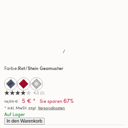
/
Rot/Stein Geomuster
Farbe
selected
4.0
(1)
4.0
5 € *
67%
von
Sie sparen
14,99 €
5
* inkl. MwSt. zzgl.
Versandkosten
Sternen,
Durchschnittswert
Auf Lager
der
In den Warenkorb
Bewertung.
Read