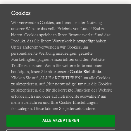
Cookies
Wir verwenden Cookies, um Ihnen bei der Nutzung
unserer Website das volle Erlebnis von Lands' End zu
bieten. Cookies speichern Ihren Browserverlauf und das
Produkt, das Sie Ihrem Warenkorb hinzugefügt haben.
AGB
Datenschutz & Sicherheit
Unter anderem verwenden wir Cookies, um
personalisierte Werbung anzuzeigen, gezielte
Cookies
-
Ich möchte auswählen
Barrierefreiheit
Marketingkampagnen einzurichten und den Website-
Traffic zu messen. Wenn Sie weitere Informationen
Site Map
Internationale Websites
benötigen, lesen Sie bitte unsere
Cookie-Richtlinie
.
Klicken Sie auf „ALLE AKZEPTIEREN“ um alle Cookies
zu akzeptieren, auf „Nur notwendige“ um nur die Cookies
Diese Website ist durch reCAPTCHA geschützt. Es gelten die
zu akzeptieren, die für die korrekte Funktion der Website
Datenschutzerklärung
und
Nutzungsbedingungen
von
erforderlich sind oder auf „Ich möchte auswählen“ um
Google.
mehr zu erfahren und Ihre Cookie-Einstellungen
festzulegen. Diese können Sie jederzeit ändern.
ALLE AKZEPTIEREN