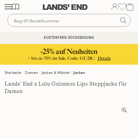
Direkt
Direkt
Direkt
zum
zur
zur
Inhalt
Navigation
Suche
KOSTENFREIE RÜCKSENDUNG
KOSTENLOSE LIEFERUNG AB 120€ | VERTRAUEN SEIT 1963
-25% auf Neuheiten
+ bis zu -70% im Sale. Code: GU2R |
Details
Startseite
Damen
Jacken & Mäntel
Jacken
Lands' End x Lulu Guinness Lips Steppjacke für
Damen