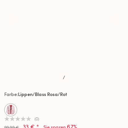
/
Lippen/Blass Rosa/Rot
Farbe
selected
(0)
Kein
33 € *
67%
Beurteilungswert
Sie sparen
99,99 €