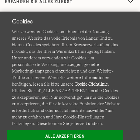
ERFAHREN SIE ALLES ZUERST
Cookies
Wir verwenden Cookies, um Ihnen bei der Nutzung
unserer Website das volle Erlebnis von Lands' End zu
bieten. Cookies speichern Ihren Browserverlauf und das
Produkt, das Sie Ihrem Warenkorb hinzugefügt haben.
AGB
Datenschutz & Sicherheit
Unter anderem verwenden wir Cookies, um
personalisierte Werbung anzuzeigen, gezielte
Cookies
-
Ich möchte auswählen
Barrierefreiheit
Marketingkampagnen einzurichten und den Website-
Traffic zu messen. Wenn Sie weitere Informationen
Site Map
Internationale Websites
benötigen, lesen Sie bitte unsere
Cookie-Richtlinie
.
Klicken Sie auf „ALLE AKZEPTIEREN“ um alle Cookies
zu akzeptieren, auf „Nur notwendige“ um nur die Cookies
Diese Website ist durch reCAPTCHA geschützt. Es gelten die
zu akzeptieren, die für die korrekte Funktion der Website
Datenschutzerklärung
und
Nutzungsbedingungen
von
erforderlich sind oder auf „Ich möchte auswählen“ um
Google.
mehr zu erfahren und Ihre Cookie-Einstellungen
festzulegen. Diese können Sie jederzeit ändern.
ALLE AKZEPTIEREN