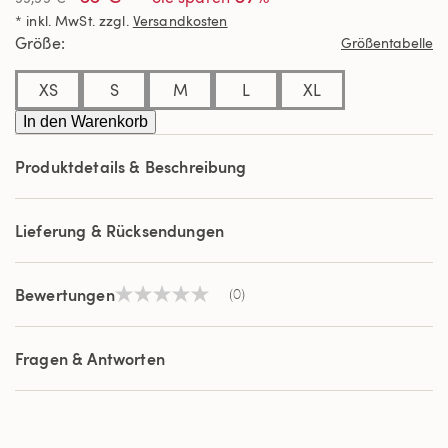
Link
* inkl. MwSt. zzgl.
Versandkosten
auf
derselben
Größe
Größentabelle
Seite.
XS
S
M
L
XL
In den Warenkorb
Produktdetails & Beschreibung
Lieferung & Rücksendungen
Bewertungen
(0)
Kein
Beurteilungswert
Link
auf
Fragen & Antworten
derselben
Seite.